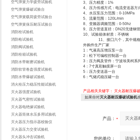
空气弹簧力学疲劳试验机
3、压力精度：1%
4、压力传感方式：电流变送器方
空气弹簧爆破试验台
4、水压泵压力范围：0-10MPa
空气弹簧载荷疲劳试验台
5、流量范围：120L/min
8、变频器调频范围：0-50hz
空气弹簧保压耐压试验台
9、压力管道直径：DN20无缝钢
消防栓试验机
10、试验箱体材质：不锈钢
消防枪试验机
11、接囗六个，其中规格
外购件生产厂家
消防阀试验机
1：气液高压增压泵一台
消防栓箱试验机
2：松下可编程控制器一台
3：压力阀及管件：宁波埃美柯系
消防水带耐磨试验机
4：7寸真彩触摸屏一台
消防软管卷盘强度试验机
5：压力变送器一台
消防水带爆破试验机
6：气储式稳压罐一台
消火栓压力稳压性能试验机
产品相关关键字：
灭火器耐压爆
灭火器强度试验机
如果你对
灭火器耐压爆破试验机
灭火器气密性试验箱
灭火器电绝缘试验机
灭火器筒体水压多用试验机
产品：
灭火器压力指示器校验仪
灭火器压力交变试验机
灭火器头冲击试验机
您的单位：