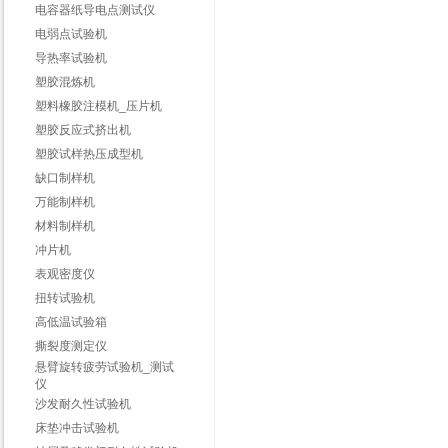
电容器纸导电点测试仪
电弱点试验机
导热率试验机
塑胶混炼机
塑料橡胶注模机_压片机
塑胶反应式挤出机
塑胶试样热压成型机
缺口制样机
万能制样机
材料制样机
冲片机
表观密度仪
扭转试验机
高低温试验箱
撕裂度测定仪
悬臂旋转疲劳试验机_测试
仪
沙发耐久性试验机
床垫冲击试验机