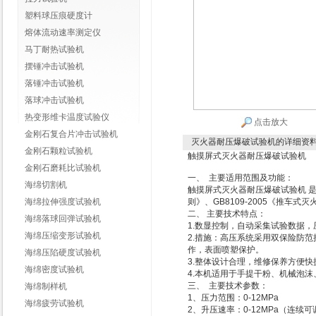
塑料球压痕硬度计
熔体流动速率测定仪
马丁耐热试验机
摆锤冲击试验机
落锤冲击试验机
落球冲击试验机
热变形维卡温度试验仪
点击放大
金刚石复合片冲击试验机
灭火器耐压爆破试验机
的详细资
金刚石颗粒试验机
触摸屏式
灭火器耐压爆破试验机
金刚石磨耗比试验机
一、 主要适用范围及功能：
海绵切割机
触摸屏式
灭火器耐压爆破试验机
是
海绵拉伸强度试验机
则》、GB8109-2005《推车
二、
主要技术特点：
海绵落球回弹试验机
1.数显控制，自动采集试验数据
海绵压缩变形试验机
2.措施：高压系统采用双保险防
作，表面喷塑保护。
海绵压陷硬度试验机
3.整体设计合理，维修保养方便
海绵密度试验机
4.本机适用于手提干粉、机械泡
三、
主要技术参数：
海绵制样机
1、压力范围：0-12MPa
海绵疲劳试验机
2、升压速率：0-12MPa（连续可