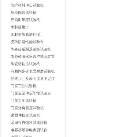
防护材料冲击试验机
瓶盖翻盖试验机
牙刷耐摩擦试验机
木材硬度计
木材型漆膜磨耗仪
瓷砖防滑性能试验台
陶瓷砖断裂及破坏试验机
陶瓷砖吸水率真空试验装置
陶瓷砖抗冻试验机
有釉陶瓷砖表面耐磨试验机
瓷砖尺寸及表面质量测定仪
门窗三性试验机
门窗五金件启闭性试验台
门窗力学试验机
门窗焊角强度试验机
紧固件扭转试验机
紧固件自锁性能试验机
电容器纸导电点测试仪