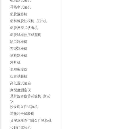
电弱点试验机
导热率试验机
塑胶混炼机
塑料橡胶注模机_压片机
塑胶反应式挤出机
塑胶试样热压成型机
缺口制样机
万能制样机
材料制样机
冲片机
表观密度仪
扭转试验机
高低温试验箱
撕裂度测定仪
悬臂旋转疲劳试验机_测试
仪
沙发耐久性试验机
床垫冲击试验机
抽屉及移卷门耐久性试验机
拉翻门试验机