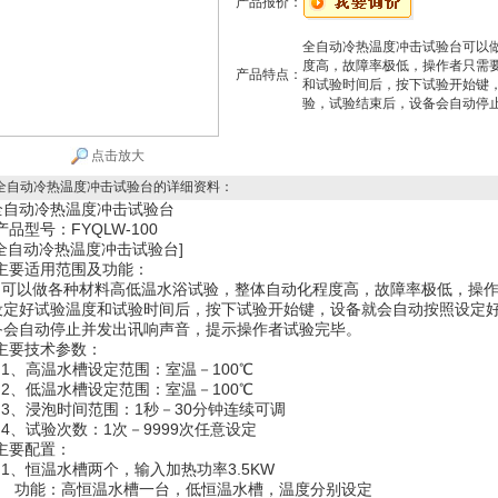
产品报价：
全自动冷热温度冲击试验台可以
度高，故障率极低，操作者只需
产品特点：
和试验时间后，按下试验开始键
验，试验结束后，设备会自动停
点击放大
全自动冷热温度冲击试验台
的详细资料：
全自动冷热温度冲击试验台
产品型号：FYQLW-100
全自动冷热温度冲击试验台
]
主要适用范围及功能：
可以做各种材料高低温水浴试验，整体自动化程度高，故障率极低，操
设定好试验温度和试验时间后，按下试验开始键，设备就会自动按照设定
备会自动停止并发出讯响声音，提示操作者试验完毕。
主要技术参数：
1、高温水槽设定范围：室温－100℃
2、低温水槽设定范围：室温－100℃
3、浸泡时间范围：1秒－30分钟连续可调
4、试验次数：1次－9999次任意设定
主要配置：
1、恒温水槽两个，输入加热功率3.5KW
功能：高恒温水槽一台，低恒温水槽，温度分别设定