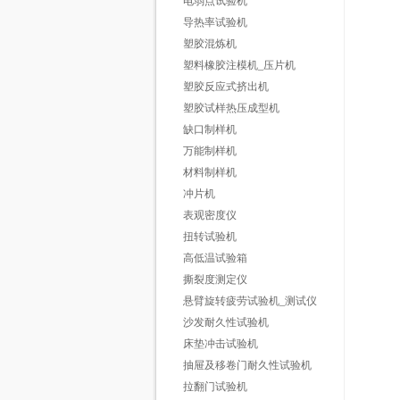
电弱点试验机
导热率试验机
塑胶混炼机
塑料橡胶注模机_压片机
塑胶反应式挤出机
塑胶试样热压成型机
缺口制样机
万能制样机
材料制样机
冲片机
表观密度仪
扭转试验机
高低温试验箱
撕裂度测定仪
悬臂旋转疲劳试验机_测试仪
沙发耐久性试验机
床垫冲击试验机
抽屉及移卷门耐久性试验机
拉翻门试验机