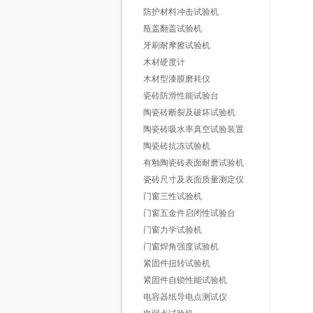
防护材料冲击试验机
瓶盖翻盖试验机
牙刷耐摩擦试验机
木材硬度计
木材型漆膜磨耗仪
瓷砖防滑性能试验台
陶瓷砖断裂及破坏试验机
陶瓷砖吸水率真空试验装置
陶瓷砖抗冻试验机
有釉陶瓷砖表面耐磨试验机
瓷砖尺寸及表面质量测定仪
门窗三性试验机
门窗五金件启闭性试验台
门窗力学试验机
门窗焊角强度试验机
紧固件扭转试验机
紧固件自锁性能试验机
电容器纸导电点测试仪