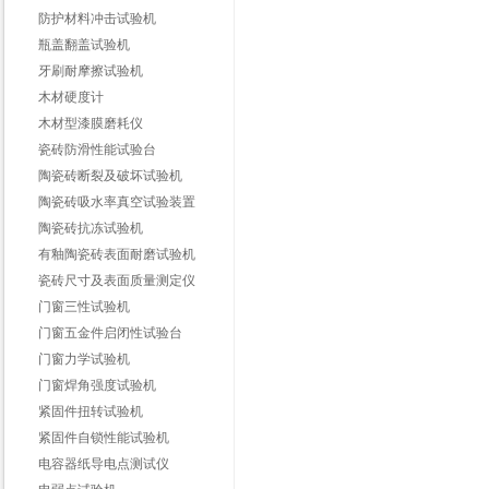
防护材料冲击试验机
瓶盖翻盖试验机
牙刷耐摩擦试验机
木材硬度计
木材型漆膜磨耗仪
瓷砖防滑性能试验台
陶瓷砖断裂及破坏试验机
陶瓷砖吸水率真空试验装置
陶瓷砖抗冻试验机
有釉陶瓷砖表面耐磨试验机
瓷砖尺寸及表面质量测定仪
门窗三性试验机
门窗五金件启闭性试验台
门窗力学试验机
门窗焊角强度试验机
紧固件扭转试验机
紧固件自锁性能试验机
电容器纸导电点测试仪