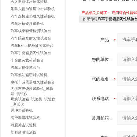
灭火器筒体压扁试验机
消防头盔加速度冲击试验机
产品相关关键字：
启闭综合性能
汽车座椅座垫耐久性试验机
如果你对
汽车手套箱启闭性试验
汽车座椅硬度试验机
汽车线束套管检测试验台
汽车眼镜盒耐久性试验台
产品：
汽车B柱上护板疲劳试验台
汽车手套箱启闭性试验台
您的单位：
车窗疲劳载荷试验台
汽车后视镜试验台
汽车燃油箱密封试验机
您的姓名：
摩托车减震器耐久性试验台
无纺布燃烧性试验机_试验
箱_测试仪
联系电话：
燃烧试验箱_试验机_试验仪
_测试仪
绳冲击试验机
绳护套滑移试验机
常用邮箱：
薄膜冲击试验机
塑料薄膜流滴仪