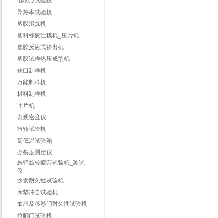
电弱点试验机
导热率试验机
塑胶混炼机
塑料橡胶注模机_压片机
塑胶反应式挤出机
塑胶试样热压成型机
缺口制样机
万能制样机
材料制样机
冲片机
表观密度仪
扭转试验机
高低温试验箱
撕裂度测定仪
悬臂旋转疲劳试验机_测试
仪
沙发耐久性试验机
床垫冲击试验机
抽屉及移卷门耐久性试验机
拉翻门试验机