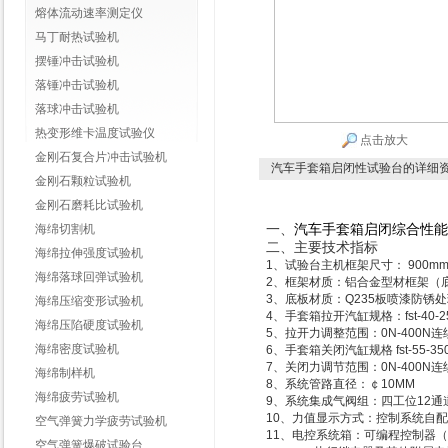
熔体流动速率测定仪
马丁耐热试验机
摆锤冲击试验机
落锤冲击试验机
落球冲击试验机
热变形维卡温度试验仪
点击放大
金刚石复合片冲击试验机
汽车手套箱启闭性试验台
的详细
金刚石颗粒试验机
金刚石磨耗比试验机
一、
汽车手套箱启闭综合性能
海绵切割机
二、主要技术指标
海绵拉伸强度试验机
1、试验台主机框架尺寸： 900m
海绵落球回弹试验机
2、框架材质：铝合金型材框架（
3、底板材质：Q235板喷漆防锈
海绵压缩变形试验机
4、手套箱拉开汽缸规格：fst-40-2
海绵压陷硬度试验机
5、拉开力调整范围：0N-400N
海绵密度试验机
6、手套箱关闭汽缸规格 fst-55-35
7、关闭力调节范围：0N-400N
海绵制样机
8、系统管路直径：￠10MM
海绵疲劳试验机
9、系统集成气阀组：四工位12通
10、力值显示方式：控制系统自
空气弹簧力学疲劳试验机
11、电控系统箱：可编程控制器（F
空气弹簧爆破试验台