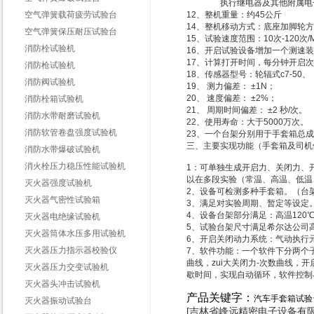
执行继电器及其他附属电子
空气弹簧载荷疲劳试验台
12、整机重量：约45公斤
14、整机移动方式：底座加脚轮
空气弹簧保压耐压试验台
15、试验速度范围：10次-120次
消防栓试验机
16、开启试验设备增加一个测速
17、计算打开时间，每分钟开启
消防枪试验机
18、传感器型号：轮辐式c7-50、
消防阀试验机
19、 测力偏差： ±1N；
20、 速度偏差： ±2%；
消防栓箱试验机
21、 周期时间偏差： ±2 秒/次。
消防水带耐磨试验机
22、使用寿命：大于5000万次。
消防软管卷盘强度试验机
23、一个台架分别用于手套箱总
三、主要实现功能（手套箱及司机
消防水带爆破试验机
消火栓压力稳压性能试验机
1：可单独生成开启力、关闭力、
以在多段实验（常温、高温、低温
灭火器强度试验机
2、设备可检测多种手套箱。（台
灭火器气密性试验箱
3、满足对实验周期、暂定等设定。
4、设备台架部分满足：高温120℃
灭火器电绝缘试验机
5、试验台架尺寸满足希尔达公司
灭火器筒体水压多用试验机
6、开启关闭动力系统：气动执行
灭火器压力指示器校验仪
7、软件功能：一个软件下分两个子
曲线，zui大关闭力-次数曲线，
灭火器压力交变试验机
歇时间，实现自动循环，软件控制
灭火器头冲击试验机
产品关键字：
汽车手套箱试验
灭火器振动试验台
[吉林省峰远精密电子设备有限