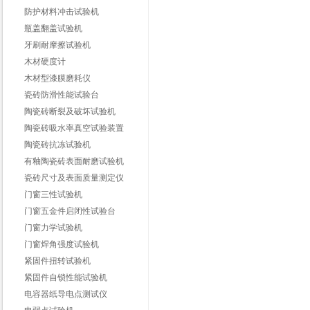
防护材料冲击试验机
瓶盖翻盖试验机
牙刷耐摩擦试验机
木材硬度计
木材型漆膜磨耗仪
瓷砖防滑性能试验台
陶瓷砖断裂及破坏试验机
陶瓷砖吸水率真空试验装置
陶瓷砖抗冻试验机
有釉陶瓷砖表面耐磨试验机
瓷砖尺寸及表面质量测定仪
门窗三性试验机
门窗五金件启闭性试验台
门窗力学试验机
门窗焊角强度试验机
紧固件扭转试验机
紧固件自锁性能试验机
电容器纸导电点测试仪