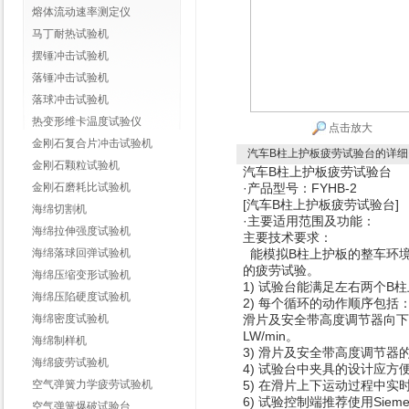
熔体流动速率测定仪
马丁耐热试验机
摆锤冲击试验机
落锤冲击试验机
落球冲击试验机
热变形维卡温度试验仪
点击放大
金刚石复合片冲击试验机
汽车B柱上护板疲劳试验台
的详细
金刚石颗粒试验机
汽车B柱上护板疲劳试验台
金刚石磨耗比试验机
·产品型号：FYHB-2
[
汽车B柱上护板疲劳试验台
]
海绵切割机
·主要适用范围及功能：
海绵拉伸强度试验机
主要技术要求：
海绵落球回弹试验机
能模拟B柱上护板的整车环
的疲劳试验。
海绵压缩变形试验机
1) 试验台能满足左右两个B
海绵压陷硬度试验机
2) 每个循环的动作顺序包括
海绵密度试验机
滑片及安全带高度调节器向下
LW/min。
海绵制样机
3) 滑片及安全带高度调节
海绵疲劳试验机
4) 试验台中夹具的设计应
空气弹簧力学疲劳试验机
5) 在滑片上下运动过程中实
6) 试验控制端推荐使用Sie
空气弹簧爆破试验台