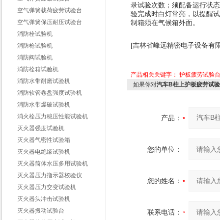
录试验次数；须配备运行状态
空气弹簧载荷疲劳试验台
验完成时白灯常亮，以提醒试
空气弹簧保压耐压试验台
制箱须在气候箱外面。
消防栓试验机
[吉林省峰远精密电子设备有限
消防枪试验机
消防阀试验机
消防栓箱试验机
产品相关关键字：
护板疲劳试验
消防水带耐磨试验机
如果你对
汽车B柱上护板疲劳试
消防软管卷盘强度试验机
消防水带爆破试验机
消火栓压力稳压性能试验机
产品：
灭火器强度试验机
灭火器气密性试验箱
您的单位：
灭火器电绝缘试验机
灭火器筒体水压多用试验机
灭火器压力指示器校验仪
您的姓名：
灭火器压力交变试验机
灭火器头冲击试验机
灭火器振动试验台
联系电话：