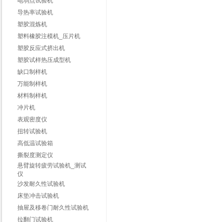
电弱点试验机
导热率试验机
塑胶混炼机
塑料橡胶注模机_压片机
塑胶反应式挤出机
塑胶试样热压成型机
缺口制样机
万能制样机
材料制样机
冲片机
表观密度仪
扭转试验机
高低温试验箱
撕裂度测定仪
悬臂旋转疲劳试验机_测试
仪
沙发耐久性试验机
床垫冲击试验机
抽屉及移卷门耐久性试验机
拉翻门试验机