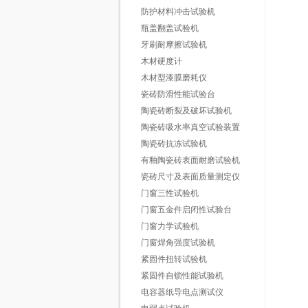
防护材料冲击试验机
瓶盖翻盖试验机
牙刷耐摩擦试验机
木材硬度计
木材型漆膜磨耗仪
瓷砖防滑性能试验台
陶瓷砖断裂及破坏试验机
陶瓷砖吸水率真空试验装置
陶瓷砖抗冻试验机
有釉陶瓷砖表面耐磨试验机
瓷砖尺寸及表面质量测定仪
门窗三性试验机
门窗五金件启闭性试验台
门窗力学试验机
门窗焊角强度试验机
紧固件扭转试验机
紧固件自锁性能试验机
电容器纸导电点测试仪