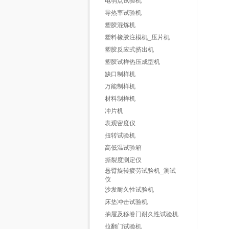
电弱点试验机
导热率试验机
塑胶混炼机
塑料橡胶注模机_压片机
塑胶反应式挤出机
塑胶试样热压成型机
缺口制样机
万能制样机
材料制样机
冲片机
表观密度仪
扭转试验机
高低温试验箱
撕裂度测定仪
悬臂旋转疲劳试验机_测试
仪
沙发耐久性试验机
床垫冲击试验机
抽屉及移卷门耐久性试验机
拉翻门试验机