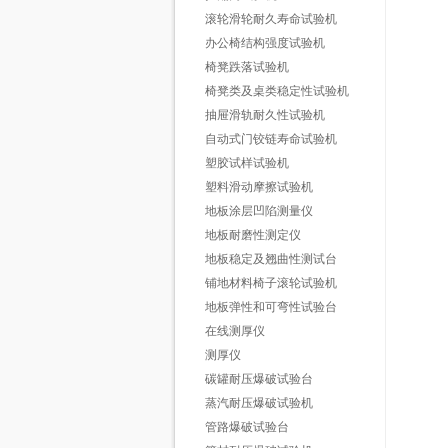
滚轮滑轮耐久寿命试验机
办公椅结构强度试验机
椅凳跌落试验机
椅凳类及桌类稳定性试验机
抽屉滑轨耐久性试验机
自动式门铰链寿命试验机
塑胶试样试验机
塑料滑动摩擦试验机
地板涂层凹陷测量仪
地板耐磨性测定仪
地板稳定及翘曲性测试台
铺地材料椅子滚轮试验机
地板弹性和可弯性试验台
在线测厚仪
测厚仪
碳罐耐压爆破试验台
蒸汽耐压爆破试验机
管路爆破试验台