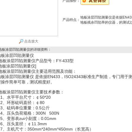
产品报价：
地板涂层凹陷测量仪是依据EN43
产品特点：
地板残余凹陷率的仪器，的测试
点击放大
地板涂层凹陷测量仪
的详细资料：
地板涂层凹陷测量仪
地板涂层凹陷测量仪
产品型号：FY-433型
地板涂层凹陷测量仪
]
地板涂层凹陷测量仪
主要适用范围及功能：
地板涂层凹陷测量仪
是依据EN433，ISO24343标准生产制造，专门
程操作简单可靠，测试精度好。
地板涂层凹陷测量仪
主要技术参数：
1、水平平台尺寸：￠50*20
2、环形砝码直径：￠80
3、砝码单位重量：0.5公斤
4、压头负荷规格：300N 500N
、变形表zui小刻度：0.01mm
6、压头直径：￠11.3mm
、主机尺寸：350mm*240mm*450mm（长宽高）