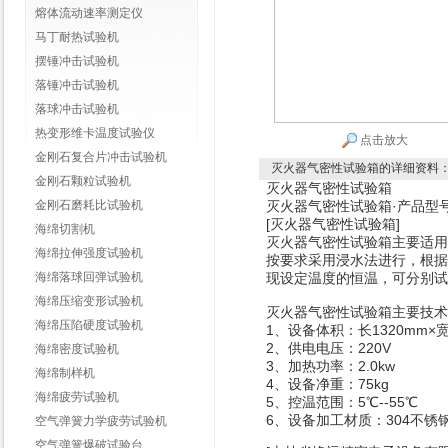
熔体流动速率测定仪
马丁耐热试验机
摆锤冲击试验机
落锤冲击试验机
落球冲击试验机
热变形维卡温度试验仪
点击放大
金刚石复合片冲击试验机
灭火器气密性试验箱
的详细资料
金刚石颗粒试验机
灭火器气密性试验箱
金刚石磨耗比试验机
灭火器气密性试验箱
·产品型号
[灭火器气密性试验箱]
海绵切割机
灭火器气密性试验箱
主要适用
海绵拉伸强度试验机
按要求采用浸水法进行，根据
海绵落球回弹试验机
现设定温度的恒温，可分别试验2
海绵压缩变形试验机
灭火器气密性试验箱
主要技术
海绵压陷硬度试验机
1、设备体积：长1320mm×宽6
2、供电电压：220V
海绵密度试验机
3、加热功率：2.0kw
海绵制样机
4、设备净重：75kg
海绵疲劳试验机
5、控温范围：5℃--55℃
6、设备加工材质：304不锈
空气弹簧力学疲劳试验机
空气弹簧爆破试验台