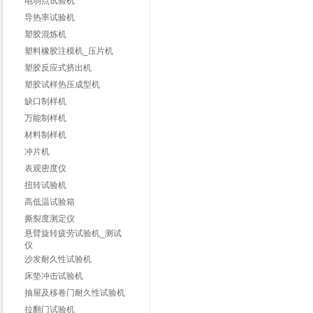
电弱点试验机
导热率试验机
塑胶混炼机
塑料橡胶注模机_压片机
塑胶反应式挤出机
塑胶试样热压成型机
缺口制样机
万能制样机
材料制样机
冲片机
表观密度仪
扭转试验机
高低温试验箱
撕裂度测定仪
悬臂旋转疲劳试验机_测试
仪
沙发耐久性试验机
床垫冲击试验机
抽屉及移卷门耐久性试验机
拉翻门试验机