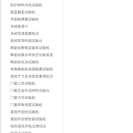
防护材料冲击试验机
瓶盖翻盖试验机
牙刷耐摩擦试验机
木材硬度计
木材型漆膜磨耗仪
瓷砖防滑性能试验台
陶瓷砖断裂及破坏试验机
陶瓷砖吸水率真空试验装置
陶瓷砖抗冻试验机
有釉陶瓷砖表面耐磨试验机
瓷砖尺寸及表面质量测定仪
门窗三性试验机
门窗五金件启闭性试验台
门窗力学试验机
门窗焊角强度试验机
紧固件扭转试验机
紧固件自锁性能试验机
电容器纸导电点测试仪