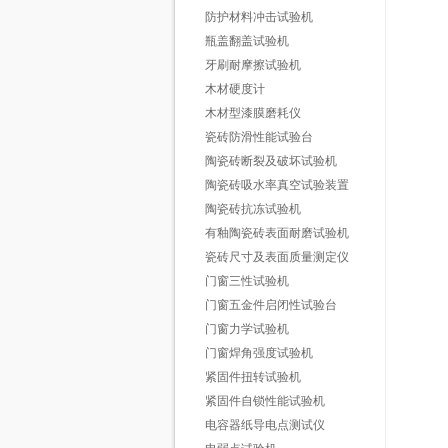
防护材料冲击试验机
瓶盖翻盖试验机
牙刷耐摩擦试验机
木材硬度计
木材型漆膜磨耗仪
瓷砖防滑性能试验台
陶瓷砖断裂及破坏试验机
陶瓷砖吸水率真空试验装置
陶瓷砖抗冻试验机
有釉陶瓷砖表面耐磨试验机
瓷砖尺寸及表面质量测定仪
门窗三性试验机
门窗五金件启闭性试验台
门窗力学试验机
门窗焊角强度试验机
紧固件扭转试验机
紧固件自锁性能试验机
电容器纸导电点测试仪