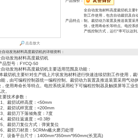
产品报价：
全自动发泡材料高度裁切机主要
割工作使用，包含自动裁切及自
产品特点：
制。裁切动力装置及推送装置采
快，使用寿命长等特点。电控系
产线控制方式，运行*率可以达到
点击放大
全自动发泡材料高度裁切机
的详细资料：
全自动发泡材料高度裁切机
产品型号：FYCQ-50
全自动发泡材料高度裁切机
主要适用范围及功能：
本裁切机主要针对生产线上片状发泡材料进行快速连续切割工作使用，裁
功能，由可编程控制器统一编程控制。裁切动力装置及推送装置采用气动
快，使用寿命长等特点。电控系统采用松下可编程控制器及触摸屏等工业生
亿次。
主要技术参数
：
1、裁切试样高度：<50mm
2、裁切试样宽度：<200mm
3、裁切刀下落倾角度：7度
4、裁切往返速度：<0.3秒
5、裁切刀复位方式：弹簧复位
6、裁切刀材质：5CRMn蘸火磨刃处理
、设备平台尺寸：1400mm*350mm*950mm(长宽高)