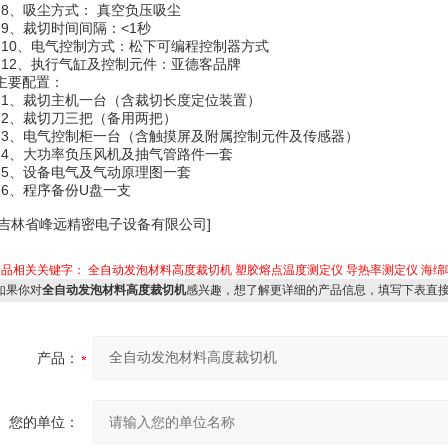
8、吸尘方式： 真空负压吸尘
9、裁切时间间隔：<1秒
10、电气控制方式：松下可编程控制器方式
12、执行气缸及控制元件：亚德客品牌
主要配置：
1、裁切主机一台（含裁切长度定位装置）
2、裁切刀三把（备用两把）
3、电气控制柜一台（含触摸屏及附属控制元件及传感器）
4、大功率负压风机及抽气管路件一套
5、设备电气及气动原理图一套
6、程序备份U盘一支
[吉林省峰远精密电子设备有限公司]
产品相关关键字：
全自动发泡材料高度裁切机
塑胶熔点温度测定仪
导热率测定仪
海绵
果你对
全自动发泡材料高度裁切机
感兴趣，想了解更详细的产品信息，填写下表直
产品：
您的单位：