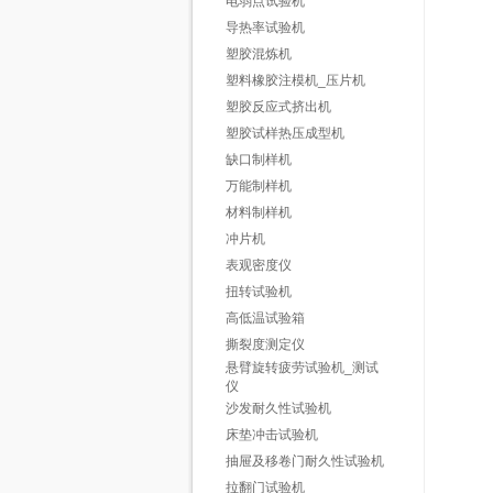
电弱点试验机
导热率试验机
塑胶混炼机
塑料橡胶注模机_压片机
塑胶反应式挤出机
塑胶试样热压成型机
缺口制样机
万能制样机
材料制样机
冲片机
表观密度仪
扭转试验机
高低温试验箱
撕裂度测定仪
悬臂旋转疲劳试验机_测试
仪
沙发耐久性试验机
床垫冲击试验机
抽屉及移卷门耐久性试验机
拉翻门试验机