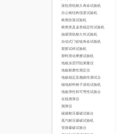
滚轮滑轮耐久寿命试验机
办公椅结构强度试验机
椅凳跌落试验机
椅凳类及桌类稳定性试验机
抽屉滑轨耐久性试验机
自动式门铰链寿命试验机
塑胶试样试验机
塑料滑动摩擦试验机
地板涂层凹陷测量仪
地板耐磨性测定仪
地板稳定及翘曲性测试台
铺地材料椅子滚轮试验机
地板弹性和可弯性试验台
在线测厚仪
测厚仪
碳罐耐压爆破试验台
蒸汽耐压爆破试验机
管路爆破试验台