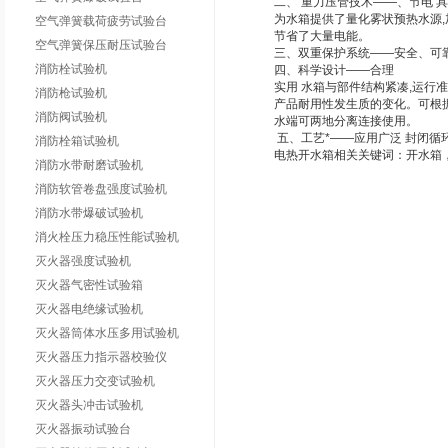
二、 重力压管技术——、节电 
为水箱提供了量化雾状预热水源,
空气弹簧载荷疲劳试验台
节省了大量电能。
空气弹簧保压耐压试验台
三、双重保护系统——安全、可靠
消防栓试验机
四、科学设计——合理
实用 水箱与部件结构紧凑,运行
消防枪试验机
产品耐用性发生质的变化。可根据客
消防阀试验机
水端可两地分离连接使用。
五、工艺*——应用广泛 封闭循
消防栓箱试验机
电热开水箱
相关关键词：开水箱
消防水带耐磨试验机
消防软管卷盘强度试验机
消防水带爆破试验机
消火栓压力稳压性能试验机
灭火器强度试验机
灭火器气密性试验箱
灭火器电绝缘试验机
灭火器筒体水压多用试验机
灭火器压力指示器校验仪
灭火器压力交变试验机
灭火器头冲击试验机
灭火器振动试验台