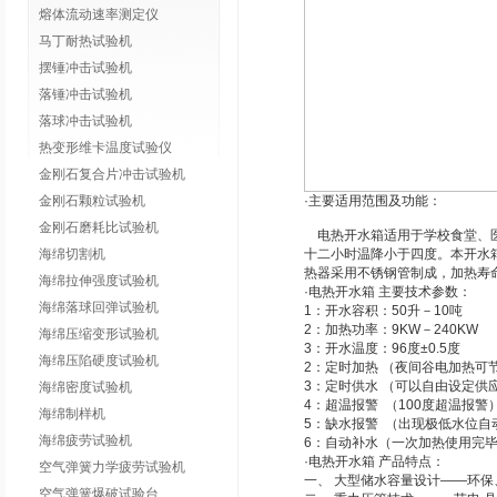
熔体流动速率测定仪
马丁耐热试验机
摆锤冲击试验机
落锤冲击试验机
落球冲击试验机
热变形维卡温度试验仪
金刚石复合片冲击试验机
金刚石颗粒试验机
·主要适用范围及功能：
金刚石磨耗比试验机
电热开水箱
适用于学校食堂、
海绵切割机
十二小时温降小于四度。本开水
热器采用不锈钢管制成，加热寿
海绵拉伸强度试验机
·
电热开水箱
主要技术参数：
海绵落球回弹试验机
1：开水容积：50升－10吨
2：加热功率：9KW－240KW
海绵压缩变形试验机
3：开水温度：96度±0.5度
海绵压陷硬度试验机
2：定时加热 （夜间谷电加热可
3：定时供水 （可以自由设定供
海绵密度试验机
4：超温报警 （100度超温报警
海绵制样机
5：缺水报警 （出现极低水位自
海绵疲劳试验机
6：自动补水（一次加热使用完
·
电热开水箱
产品特点：
空气弹簧力学疲劳试验机
一、 大型储水容量设计——环保
空气弹簧爆破试验台