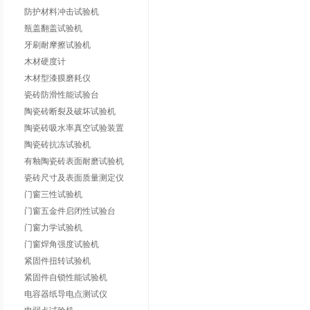
防护材料冲击试验机
瓶盖翻盖试验机
牙刷耐摩擦试验机
木材硬度计
木材型漆膜磨耗仪
瓷砖防滑性能试验台
陶瓷砖断裂及破坏试验机
陶瓷砖吸水率真空试验装置
陶瓷砖抗冻试验机
有釉陶瓷砖表面耐磨试验机
瓷砖尺寸及表面质量测定仪
门窗三性试验机
门窗五金件启闭性试验台
门窗力学试验机
门窗焊角强度试验机
紧固件扭转试验机
紧固件自锁性能试验机
电容器纸导电点测试仪