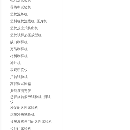
电弱点试验机
导热率试验机
塑胶混炼机
塑料橡胶注模机_压片机
塑胶反应式挤出机
塑胶试样热压成型机
缺口制样机
万能制样机
材料制样机
冲片机
表观密度仪
扭转试验机
高低温试验箱
撕裂度测定仪
悬臂旋转疲劳试验机_测试
仪
沙发耐久性试验机
床垫冲击试验机
抽屉及移卷门耐久性试验机
拉翻门试验机