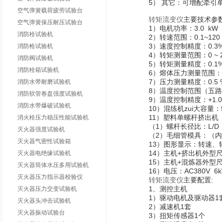
5） 其它：可增配牵
空气弹簧载荷疲劳试验台
转矩流变仪
主要技术参数
空气弹簧保压耐压试验台
1）电机功率：3.0 kW
消防栓试验机
2）转速范围：0.1~120 
3）速度控制精度：0.3%F
消防枪试验机
4）转矩测量范围：0 ~ 2
消防阀试验机
5）转矩测量精度：0.1%
消防栓箱试验机
6）熔体压力测量范围：0.
7）压力测量精度：0.5 %
消防水带耐磨试验机
8）温度控制范围（五路
消防软管卷盘强度试验机
9）温度控制精度：+1.
消防水带爆破试验机
10）混练机zui大容量：5
11）塑料单螺杆挤出
消火栓压力稳压性能试验机
（1）螺杆长径比：L/D 
灭火器强度试验机
（2）毛细管模具：（内径
灭火器气密性试验箱
13）图形显示：转速、
14）主机+挤出机外型尺寸
灭火器电绝缘试验机
15）主机+混炼器外型尺寸
灭火器筒体水压多用试验机
16）电压：AC380V 6
灭火器压力指示器校验仪
转矩流变仪
主要配置:
1、测
灭火器压力交变试验机
1）驱动电机及驱动器1
灭火器头冲击试验机
2）减速机1套
灭火器振动试验台
3）扭矩传感器1个