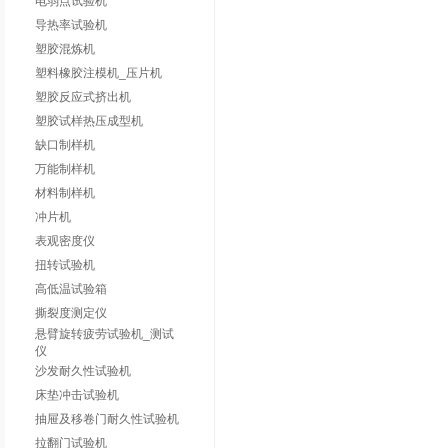
电弱点试验机
导热率试验机
塑胶混炼机
塑料橡胶注模机_压片机
塑胶反应式挤出机
塑胶试样热压成型机
缺口制样机
万能制样机
材料制样机
冲片机
表观密度仪
扭转试验机
高低温试验箱
撕裂度测定仪
悬臂旋转疲劳试验机_测试
仪
沙发耐久性试验机
床垫冲击试验机
抽屉及移卷门耐久性试验机
拉翻门试验机