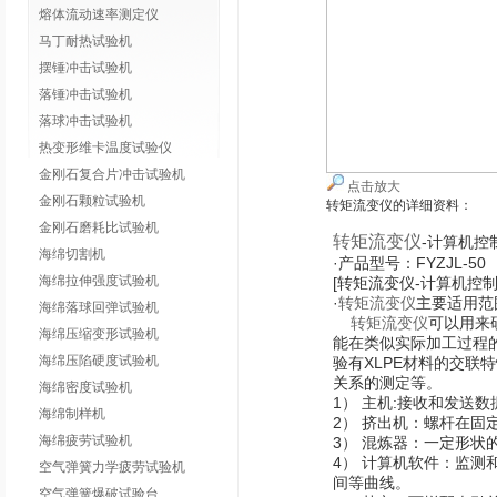
熔体流动速率测定仪
马丁耐热试验机
摆锤冲击试验机
落锤冲击试验机
落球冲击试验机
热变形维卡温度试验仪
金刚石复合片冲击试验机
点击放大
金刚石颗粒试验机
转矩流变仪
的详细资料：
金刚石磨耗比试验机
转矩流变仪
-计算机控
海绵切割机
·产品型号：FYZJL-50
海绵拉伸强度试验机
[转矩流变仪-计算机控制
·
转矩流变仪
主要适用范
海绵落球回弹试验机
转矩流变仪
可以用来
海绵压缩变形试验机
能在类似实际加工过程
海绵压陷硬度试验机
验有XLPE材料的交联
关系的测定等。
海绵密度试验机
1） 主机:接收和发送
海绵制样机
2） 挤出机：螺杆在
海绵疲劳试验机
3） 混炼器：一定形
4） 计算机软件：监测
空气弹簧力学疲劳试验机
间等曲线。
空气弹簧爆破试验台