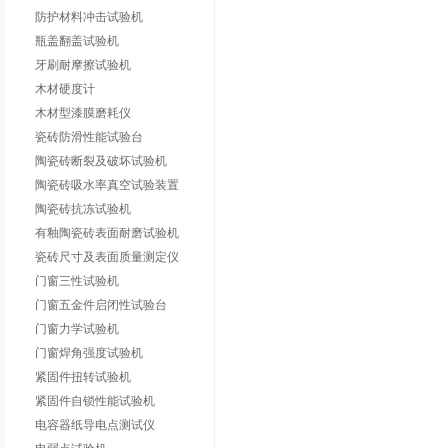
防护材料冲击试验机
瓶盖翻盖试验机
牙刷耐摩擦试验机
木材硬度计
木材型漆膜磨耗仪
瓷砖防滑性能试验台
陶瓷砖断裂及破坏试验机
陶瓷砖吸水率真空试验装置
陶瓷砖抗冻试验机
有釉陶瓷砖表面耐磨试验机
瓷砖尺寸及表面质量测定仪
门窗三性试验机
门窗五金件启闭性试验台
门窗力学试验机
门窗焊角强度试验机
紧固件扭转试验机
紧固件自锁性能试验机
电容器纸导电点测试仪