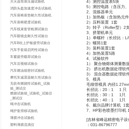
4）测控温度表5块
灭火器筒体压扁试验机
5）测控电路（含压力、
消防头盔加速度冲击试验机
2、混炼
汽车座椅座垫耐久性试验机
1）加热板（含加热元件
2）压料装置 1套
汽车座椅硬度试验机
3）转子（Roller型）2
汽车线束套管检测试验台
3、挤塑
汽车眼镜盒耐久性试验台
1）单螺杆（长径比：L/D
2）螺筒1套
汽车B柱上护板疲劳试验台
3）装料装置1套
汽车手套箱启闭性试验台
4）加热装置5路
车窗疲劳载荷试验台
4、试验软件
1） 聚合物熔体测量数
汽车后视镜试验台
2） 挤出机数据处理软
汽车燃油箱密封试验机
3） 混合器数据处理软
摩托车减震器耐久性试验台
5、
无纺布燃烧性试验机_试验
毛细管模具 内径1.27m
箱_测试仪
长径比：20：1 1 只
燃烧试验箱_试验机_试验仪
长径比：30：1 1只
_测试仪
长径比：40：1 1只
绳冲击试验机
6、戴尔品牌计算机 1
7、HP彩色喷墨打印机 
绳护套滑移试验机
薄膜冲击试验机
[吉林省峰远精密电子设
：031-86796777
塑料薄膜流滴仪