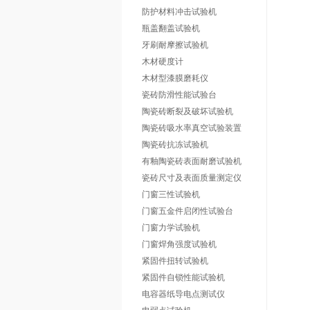
防护材料冲击试验机
瓶盖翻盖试验机
牙刷耐摩擦试验机
木材硬度计
木材型漆膜磨耗仪
瓷砖防滑性能试验台
陶瓷砖断裂及破坏试验机
陶瓷砖吸水率真空试验装置
陶瓷砖抗冻试验机
有釉陶瓷砖表面耐磨试验机
瓷砖尺寸及表面质量测定仪
门窗三性试验机
门窗五金件启闭性试验台
门窗力学试验机
门窗焊角强度试验机
紧固件扭转试验机
紧固件自锁性能试验机
电容器纸导电点测试仪