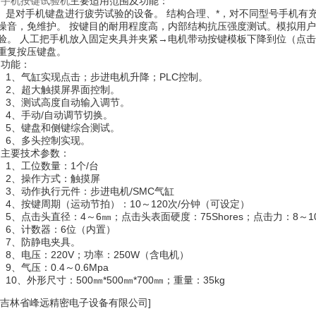
·
手机按键试验机
主要适用范围及功能：
是对手机键盘进行疲劳试验的设备。 结构合理、*，对不同型号手机有
噪音，免维护。 按键目的耐用程度高，内部结构抗压强度测试。模拟用
验。 人工把手机放入固定夹具并夹紧→电机带动按键模板下降到位（点击
重复按压键盘。
·
功能：
1、气缸实现点击；步进电机升降；PLC控制。
2、超大触摸屏界面控制。
3、测试高度自动输入调节。
4、手动/自动调节切换。
5、键盘和侧键综合测试。
6、多头控制实现。
·
主要技术参数：
1、工位数量：1个/台
2、操作方式：触摸屏
3、动作执行元件：步进电机/SMC气缸
4、按键周期（运动节拍）：10～120次/分钟（可设定）
5、点击头直径：4～6㎜；点击头表面硬度：75Shores；点击力：8～1
6、计数器：6位（内置）
7、防静电夹具。
8、电压：220V；功率：250W（含电机）
9、气压：0.4～0.6Mpa
10、外形尺寸：500㎜*500㎜*700㎜；重量：35kg
[吉林省峰远精密电子设备有限公司]