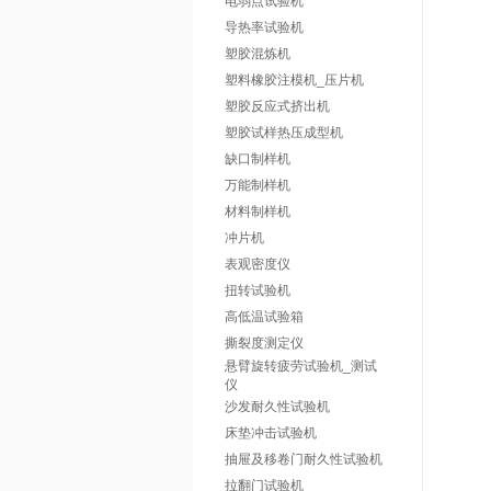
电弱点试验机
导热率试验机
塑胶混炼机
塑料橡胶注模机_压片机
塑胶反应式挤出机
塑胶试样热压成型机
缺口制样机
万能制样机
材料制样机
冲片机
表观密度仪
扭转试验机
高低温试验箱
撕裂度测定仪
悬臂旋转疲劳试验机_测试
仪
沙发耐久性试验机
床垫冲击试验机
抽屉及移卷门耐久性试验机
拉翻门试验机