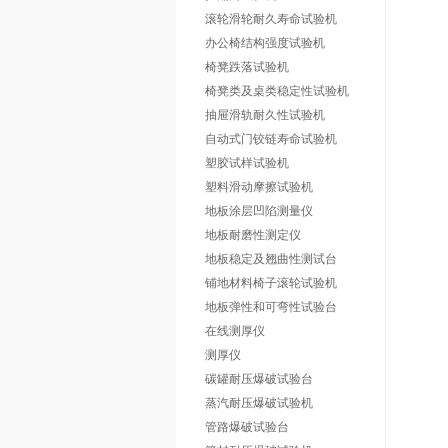
滚轮滑轮耐久寿命试验机
办公椅结构强度试验机
椅凳跌落试验机
椅凳类及桌类稳定性试验机
抽屉滑轨耐久性试验机
自动式门铰链寿命试验机
塑胶试样试验机
塑料滑动摩擦试验机
地板涂层凹陷测量仪
地板耐磨性测定仪
地板稳定及翘曲性测试台
铺地材料椅子滚轮试验机
地板弹性和可弯性试验台
在线测厚仪
测厚仪
碳罐耐压爆破试验台
蒸汽耐压爆破试验机
管路爆破试验台