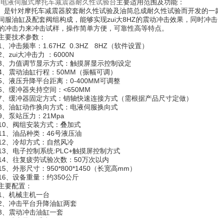
·
电液伺服式摩托车减震器耐久性试验台
主要适用范围及功能：
是针对摩托车减震器胶套耐久性试验及油筒总成耐久性试验而开发的一
伺服油缸及配套阀组构成，能够实现zui大8HZ的震动冲击效果，同时冲
的冲击力来冲击试样，操作简单方便，可靠性高等特点。
主要技术参数：
1、冲击频率：1.67HZ 0.3HZ 8HZ（软件设置）
2、zui大冲击力 ：6000N
3、力值调节显示方式：触摸屏显示控制设定
4、震动油缸行程：50MM（振幅可调）
5、液压升降平台距离：0-400MM可调整
6、缓冲器夹持空间：<650MM
7、缓冲器固定方式：销轴快速连接方式（需根据产品尺寸定做）
8、油缸动作换向方式：电液伺服换向式
9、泵站压力：21Mpa
10、阀组安装方式：叠加式
11、油品种类：46号液压油
12、冷却方式：自然风冷
13、电子控制系统:PLC+触摸屏控制方式
14、往复疲劳试验次数：50万次以内
15、外形尺寸：950*800*1450（长宽高mm）
16、设备重量：约350公斤
主要配置：
1、机械主机一台
2、冲击平台升降油缸两套
3、震动冲击油缸一套