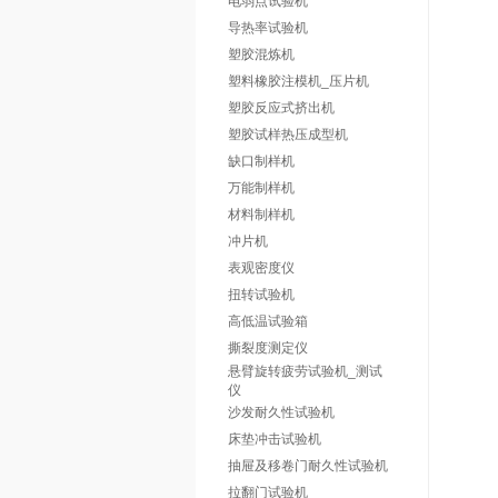
电弱点试验机
导热率试验机
塑胶混炼机
塑料橡胶注模机_压片机
塑胶反应式挤出机
塑胶试样热压成型机
缺口制样机
万能制样机
材料制样机
冲片机
表观密度仪
扭转试验机
高低温试验箱
撕裂度测定仪
悬臂旋转疲劳试验机_测试
仪
沙发耐久性试验机
床垫冲击试验机
抽屉及移卷门耐久性试验机
拉翻门试验机