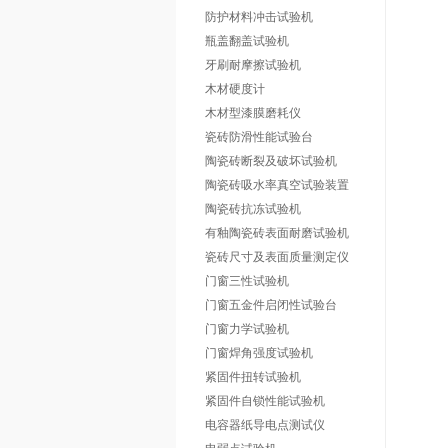
防护材料冲击试验机
瓶盖翻盖试验机
牙刷耐摩擦试验机
木材硬度计
木材型漆膜磨耗仪
瓷砖防滑性能试验台
陶瓷砖断裂及破坏试验机
陶瓷砖吸水率真空试验装置
陶瓷砖抗冻试验机
有釉陶瓷砖表面耐磨试验机
瓷砖尺寸及表面质量测定仪
门窗三性试验机
门窗五金件启闭性试验台
门窗力学试验机
门窗焊角强度试验机
紧固件扭转试验机
紧固件自锁性能试验机
电容器纸导电点测试仪