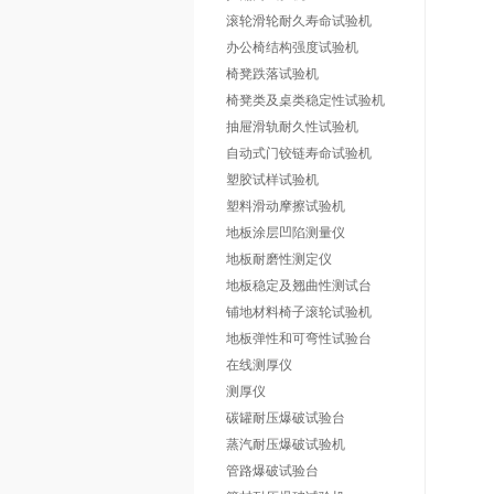
滚轮滑轮耐久寿命试验机
办公椅结构强度试验机
椅凳跌落试验机
椅凳类及桌类稳定性试验机
抽屉滑轨耐久性试验机
自动式门铰链寿命试验机
塑胶试样试验机
塑料滑动摩擦试验机
地板涂层凹陷测量仪
地板耐磨性测定仪
地板稳定及翘曲性测试台
铺地材料椅子滚轮试验机
地板弹性和可弯性试验台
在线测厚仪
测厚仪
碳罐耐压爆破试验台
蒸汽耐压爆破试验机
管路爆破试验台