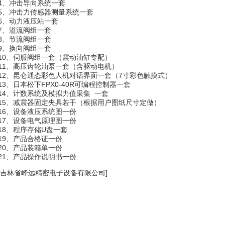
4、冲击导向系统一套
5、冲击力传感器测量系统一套
6、动力液压站一套
7、溢流阀组一套
8、节流阀组一套
9、换向阀组一套
10、伺服阀组一套（震动油缸专配）
11、高压齿轮油泵一套（含驱动电机）
12、昆仑通态彩色人机对话界面一套（7寸彩色触摸式）
13、日本松下FPX0-40R可编程控制器一套
14、计数系统及模拟力值采集 一套
15、减震器固定夹具若干（根据用户图纸尺寸定做）
16、设备液压系统图一份
17、设备电气原理图一份
18、程序存储U盘一套
19、产品合格证一份
20、产品装箱单一份
21、产品操作说明书一份
[吉林省峰远精密电子设备有限公司]