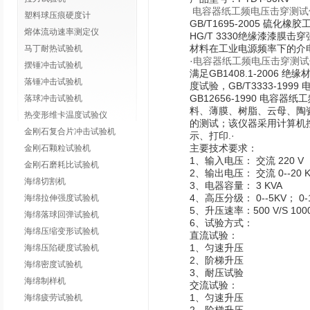
电容器纸工频电压击穿测试
塑料球压痕硬度计
GB/T1695-2005 硫
熔体流动速率测定仪
HG/T 3330绝缘漆漆膜击
材料在工业电源频率下的介
马丁耐热试验机
·
电容器纸工频电压击穿测试
摆锤冲击试验机
满足GB1408.1-2006
落锤冲击试验机
度试验，GB/T3333-19
GB12656-1990 电容
落球冲击试验机
料、薄膜、树脂、云母、陶
热变形维卡温度试验仪
的测试；该仪器采用计算机
金刚石复合片冲击试验机
示、打印.·
主要技术要求：
金刚石颗粒试验机
1、输入电压： 交流 220 V
金刚石磨耗比试验机
2、输出电压： 交流 0--2
海绵切割机
3、电器容量： 3 KVA
4、高压分级： 0--5KV； 0-1
海绵拉伸强度试验机
5、升压速率：500 V/S 1000
海绵落球回弹试验机
6、试验方式：
海绵压缩变形试验机
直流试验：
1、匀速升压
海绵压陷硬度试验机
2、阶梯升压
海绵密度试验机
3、耐压试验
海绵制样机
交流试验：
1、匀速升压
海绵疲劳试验机