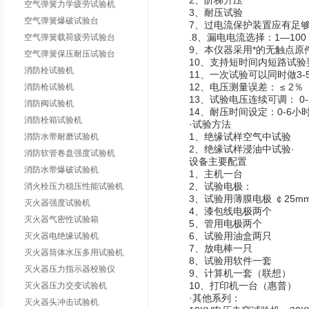
2、阶梯升压
空气弹簧力学疲劳试验机
3、耐压试验
空气弹簧爆破试验台
7、过电流保护装置应有足够
.8、漏电电流选择：1—10
空气弹簧载荷疲劳试验台
9、本仪器采用*的无触点
空气弹簧保压耐压试验台
10、支持短时间内短路试
消防栓试验机
11、一次试验可以同时做3
12、电压测量误差： ≤ 2％
消防枪试验机
13、试验电压连续可调： 0--
消防阀试验机
14、耐压时间设定：0-6小
消防栓箱试验机
·
试验方法
1、绝缘试样空气中试验
消防水带耐磨试验机
2、绝缘试样浸油中试验·
消防软管卷盘强度试验机
设备主要配置
消防水带爆破试验机
1、主机一台
2、试验电极：
消火栓压力稳压性能试验机
3、试验用薄膜电极 ￠25m
灭火器强度试验机
4、漆包线电极两个
灭火器气密性试验箱
5、管用电极两个
6、试验用油盒两只
灭火器电绝缘试验机
7、放电棒一只
灭火器筒体水压多用试验机
8、试验用软件一套
灭火器压力指示器校验仪
9、计算机一套（联想）
10、打印机一台（惠普）
灭火器压力交变试验机
·
其他系列：
灭火器头冲击试验机