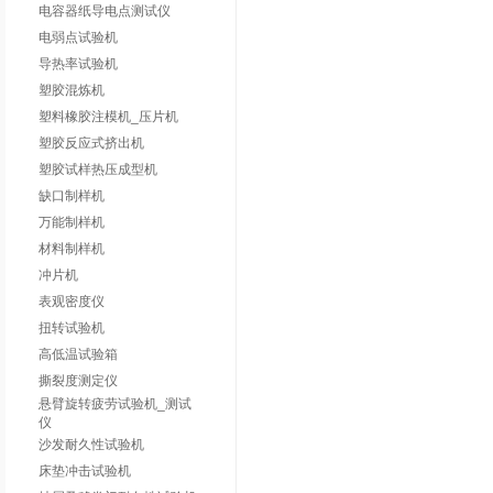
电容器纸导电点测试仪
电弱点试验机
导热率试验机
塑胶混炼机
塑料橡胶注模机_压片机
塑胶反应式挤出机
塑胶试样热压成型机
缺口制样机
万能制样机
材料制样机
冲片机
表观密度仪
扭转试验机
高低温试验箱
撕裂度测定仪
悬臂旋转疲劳试验机_测试
仪
沙发耐久性试验机
床垫冲击试验机