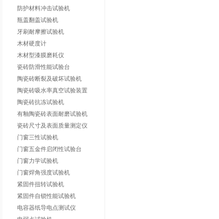
防护材料冲击试验机
瓶盖翻盖试验机
牙刷耐摩擦试验机
木材硬度计
木材型漆膜磨耗仪
瓷砖防滑性能试验台
陶瓷砖断裂及破坏试验机
陶瓷砖吸水率真空试验装置
陶瓷砖抗冻试验机
有釉陶瓷砖表面耐磨试验机
瓷砖尺寸及表面质量测定仪
门窗三性试验机
门窗五金件启闭性试验台
门窗力学试验机
门窗焊角强度试验机
紧固件扭转试验机
紧固件自锁性能试验机
电容器纸导电点测试仪