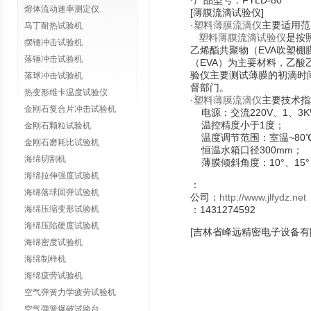
·产品型号：FYLD-80
熔体流动速率测定仪
[薄膜流滴试验仪]
·
塑料
薄膜流滴仪
主要适用范
马丁耐热试验机
塑料
薄膜流滴试验仪
是按照
摆锤冲击试验机
乙烯酯共聚物（EVA吹塑
落锤冲击试验机
（EVA）为主要材料，乙酸
验仪主要测试薄膜的初滴时
落球冲击试验机
督部门。
热变形维卡温度试验仪
·
塑料
薄膜流滴仪
主要技术指
金刚石复合片冲击试验机
电源：交流220V、1、3K
温控精度小于1度；
金刚石颗粒试验机
温度调节范围：室温~80
金刚石磨耗比试验机
恒温水箱口径300mm；
海绵切割机
薄膜倾斜角度：10°、15°、
海绵拉伸强度试验机
：
海绵落球回弹试验机
公司：
http://www.jlfydz.net
海绵压缩变形试验机
：1431274592
海绵压陷硬度试验机
[吉林省峰远精密电子设备有
海绵密度试验机
海绵制样机
海绵疲劳试验机
空气弹簧力学疲劳试验机
空气弹簧爆破试验台