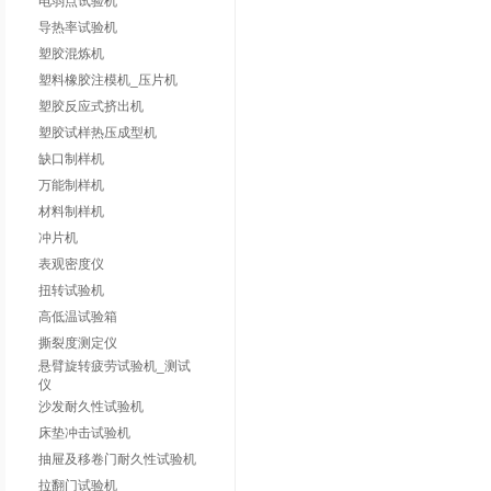
电弱点试验机
导热率试验机
塑胶混炼机
塑料橡胶注模机_压片机
塑胶反应式挤出机
塑胶试样热压成型机
缺口制样机
万能制样机
材料制样机
冲片机
表观密度仪
扭转试验机
高低温试验箱
撕裂度测定仪
悬臂旋转疲劳试验机_测试
仪
沙发耐久性试验机
床垫冲击试验机
抽屉及移卷门耐久性试验机
拉翻门试验机