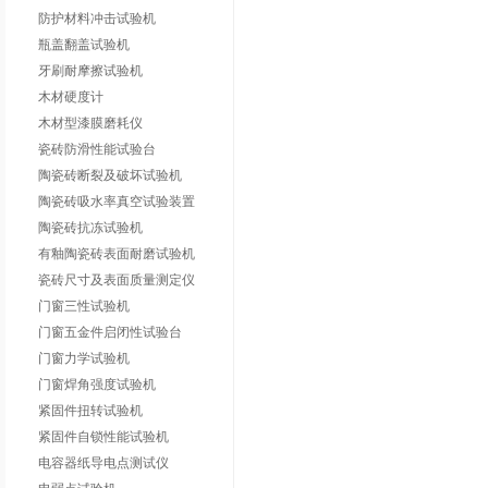
防护材料冲击试验机
瓶盖翻盖试验机
牙刷耐摩擦试验机
木材硬度计
木材型漆膜磨耗仪
瓷砖防滑性能试验台
陶瓷砖断裂及破坏试验机
陶瓷砖吸水率真空试验装置
陶瓷砖抗冻试验机
有釉陶瓷砖表面耐磨试验机
瓷砖尺寸及表面质量测定仪
门窗三性试验机
门窗五金件启闭性试验台
门窗力学试验机
门窗焊角强度试验机
紧固件扭转试验机
紧固件自锁性能试验机
电容器纸导电点测试仪