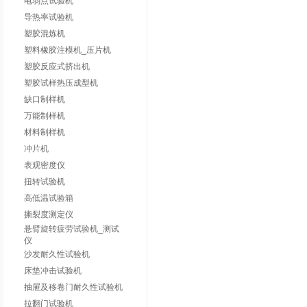
电弱点试验机
导热率试验机
塑胶混炼机
塑料橡胶注模机_压片机
塑胶反应式挤出机
塑胶试样热压成型机
缺口制样机
万能制样机
材料制样机
冲片机
表观密度仪
扭转试验机
高低温试验箱
撕裂度测定仪
悬臂旋转疲劳试验机_测试
仪
沙发耐久性试验机
床垫冲击试验机
抽屉及移卷门耐久性试验机
拉翻门试验机