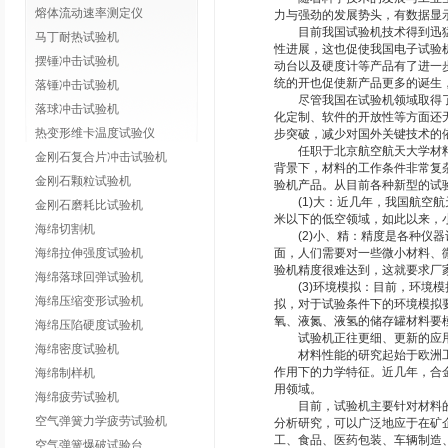
熔体流动速率测定仪
力与强劲的发展势头，有数据显
目前我国试验机技术得到迅猛发
马丁耐热试验机
性进展，这也促使我国电子试验
摆锤冲击试验机
动台以及硬度计等产品有了进一
统的开也促使新产品更多的诞生
落锤冲击试验机
尽管我国在试验机领域取得了众
落球冲击试验机
化定制、软件的开放性等方面还
热变形维卡温度试验仪
步突破，减少对国外关键技术的
任职于北京航空航天大学材料科
金刚石复合片冲击试验机
背景下，材料的工作条件非常复
金刚石颗粒试验机
验机产品。从目前各种新型的试
(1)大：近几年，我国航空航
金刚石磨耗比试验机
米以下的低空领域，如此以来，
海绵切割机
(2)小、精：精度是各种仪器
海绵拉伸强度试验机
面，人们需要对一些微小材料、微
验机精度很难达到，这就要求厂
海绵落球回弹试验机
(3)环境模拟：目前，环境模
海绵压缩变形试验机
拟，对于试验条件下的环境模拟
氧、液氮、液氢的储存罐材料要
海绵压陷硬度试验机
试验机正往更细、更新的应用
海绵密度试验机
材料性能的研究起始于欧洲工业
作用下的力学特征。近几年，合
海绵制样机
用领域。
海绵疲劳试验机
目前，试验机主要针对材料的强
空气弹簧力学疲劳试验机
分析研究，可以广泛地应于在矿
工、食品、医药包装、车辆制造
空气弹簧爆破试验台