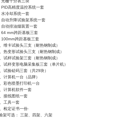
、光栅千分表三块
、PID高精度温控系统一套
、水冷却系统一套
、自动升降试验架系统一套
、自动排油烟装置一套
、64 mm跨距基板三套
、100mm跨距基板三套
0、维卡试验头三支（耐热钢制成）
1、热变形试验头三支（耐热钢制成）
2、试样试验架三套（耐热钢制成）
3、试样变形电脑采集板三套（单片机）
4、试验砝码三套（共29块）
5、计算机一台（品牌）
6、彩色喷墨打印机一台
7、计算机软件一套
8、接线图纸一套
9、工具一套
0、检定证书一份·
验架可选： 三架、四架、六架