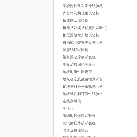
滚轮滑轮耐久寿命试验机
办公椅结构强度试验机
椅凳跌落试验机
椅凳类及桌类稳定性试验机
抽屉滑轨耐久性试验机
自动式门铰链寿命试验机
塑胶试样试验机
塑料滑动摩擦试验机
地板涂层凹陷测量仪
地板耐磨性测定仪
地板稳定及翘曲性测试台
铺地材料椅子滚轮试验机
地板弹性和可弯性试验台
在线测厚仪
测厚仪
碳罐耐压爆破试验台
蒸汽耐压爆破试验机
管路爆破试验台