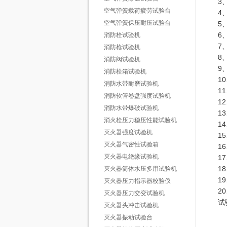
3
空气弹簧载荷疲劳试验台
4
空气弹簧保压耐压试验台
5
6
消防栓试验机
7
消防枪试验机
8
消防阀试验机
9
消防栓箱试验机
1
消防水带耐磨试验机
1
消防软管卷盘强度试验机
1
消防水带爆破试验机
1
消火栓压力稳压性能试验机
1
灭火器强度试验机
1
灭火器气密性试验箱
1
灭火器电绝缘试验机
1
1
灭火器筒体水压多用试验机
1
灭火器压力指示器校验仪
2
灭火器压力交变试验机
试
灭火器头冲击试验机
灭火器振动试验台