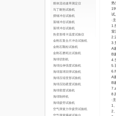
热
熔体流动速率测定仪
1
马丁耐热试验机
试
摆锤冲击试验机
·
落锤冲击试验机
1
落球冲击试验机
室温
热变形维卡温度试验仪
2
金刚石复合片冲击试验机
3
金刚石颗粒试验机
A速
金刚石磨耗比试验机
B速
海绵切割机
4
5
海绵拉伸强度试验机
6
海绵落球回弹试验机
海绵压缩变形试验机
B
海绵压陷硬度试验机
7.
海绵密度试验机
8
海绵制样机
·
海绵疲劳试验机
1
空气弹簧力学疲劳试验机
2
空气弹簧爆破试验台