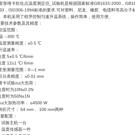
变形维卡软化点温度测定仪_试验机是根据国家标准GB1633-2000，GB163
993，ISO306-1994标准的要求,可对塑料、尼龙、橡胶、电缆料等高
。本机采用了程序控制匀速升温系统，操作简单，使用方便。
主要技术参数及其精度：
.控温范围：
 --300 ℃
.温度测量精度：±0.5 ℃
.升温速率：
度 5±0.5 ℃/6min
度 12±1 ℃/ 6min
.变形测量范围：0—1 mm
.百分表精度： ±0.01 mm
.维卡试验zui大负荷：
A速度时为10N±0.2N
速度时为50N±1N
zui大加热功率： ≤4500 W
.跨距尺寸： 64 mm 、100 mm两种
主要配置：
、试验主机一台
、温度传感器一件