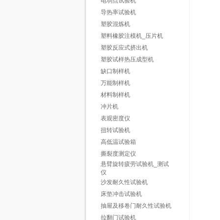
电弱点试验机
导热率试验机
塑胶混炼机
塑料橡胶注模机_压片机
塑胶反应式挤出机
塑胶试样热压成型机
缺口制样机
万能制样机
材料制样机
冲片机
表观密度仪
扭转试验机
高低温试验箱
撕裂度测定仪
悬臂旋转疲劳试验机_测试
仪
沙发耐久性试验机
床垫冲击试验机
抽屉及移卷门耐久性试验机
拉翻门试验机