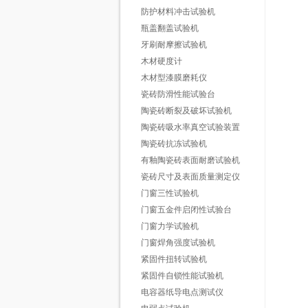
防护材料冲击试验机
瓶盖翻盖试验机
牙刷耐摩擦试验机
木材硬度计
木材型漆膜磨耗仪
瓷砖防滑性能试验台
陶瓷砖断裂及破坏试验机
陶瓷砖吸水率真空试验装置
陶瓷砖抗冻试验机
有釉陶瓷砖表面耐磨试验机
瓷砖尺寸及表面质量测定仪
门窗三性试验机
门窗五金件启闭性试验台
门窗力学试验机
门窗焊角强度试验机
紧固件扭转试验机
紧固件自锁性能试验机
电容器纸导电点测试仪