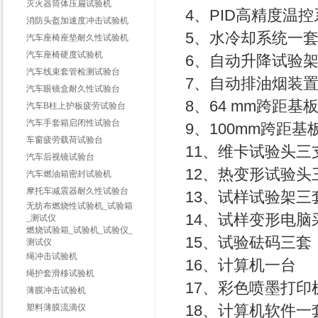
灭火器筒体压扁试验机
4、PID高精度温
消防头盔加速度冲击试验机
5、水冷却系统一
汽车座椅座垫耐久性试验机
汽车座椅硬度试验机
6、自动升降试验
汽车线束套管检测试验台
7、自动排油烟装
汽车眼镜盒耐久性试验台
8、64 mm跨距基
汽车B柱上护板疲劳试验台
汽车手套箱启闭性试验台
9、100mm跨距基
车窗疲劳载荷试验台
11、维卡试验头
汽车后视镜试验台
12、热变形试验
汽车燃油箱密封试验机
摩托车减震器耐久性试验台
13、试样试验架
无纺布燃烧性试验机_试验箱
14、试样变形电
_测试仪
燃烧试验箱_试验机_试验仪_
15、试验砝码三套
测试仪
绳冲击试验机
16、计算机一台
绳护套滑移试验机
17、彩色喷墨打印
薄膜冲击试验机
18、计算机软件一
塑料薄膜流滴仪