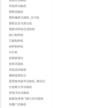
电弱点试验机
导热率试验机
塑胶混炼机
塑料橡胶注模机_压片机
塑胶反应式挤出机
塑胶试样热压成型机
缺口制样机
万能制样机
材料制样机
冲片机
表观密度仪
扭转试验机
高低温试验箱
撕裂度测定仪
悬臂旋转疲劳试验机_测试仪
沙发耐久性试验机
床垫冲击试验机
抽屉及移卷门耐久性试验机
拉翻门试验机