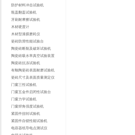
防护材料冲击试验机
瓶盖翻盖试验机
牙刷耐摩擦试验机
木材硬度计
木材型漆膜磨耗仪
瓷砖防滑性能试验台
陶瓷砖断裂及破坏试验机
陶瓷砖吸水率真空试验装置
陶瓷砖抗冻试验机
有釉陶瓷砖表面耐磨试验机
瓷砖尺寸及表面质量测定仪
门窗三性试验机
门窗五金件启闭性试验台
门窗力学试验机
门窗焊角强度试验机
紧固件扭转试验机
紧固件自锁性能试验机
电容器纸导电点测试仪