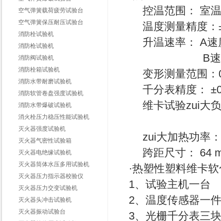
控温范围： 室温 --
空气弹簧载荷疲劳试验台
空气弹簧保压耐压试验台
温度测量精度：±0
消防栓试验机
升温速率： A速度 5
消防枪试验机
B速度 12±1
消防阀试验机
消防栓箱试验机
变形测量范围：0—
消防水带耐磨试验机
千分表精度： ±0.
消防软管卷盘强度试验机
维卡试验zui大负荷
消防水带爆破试验机
消火栓压力稳压性能试验机
B速度时为
灭火器强度试验机
zui大加热功率： ≤
灭火器气密性试验箱
跨距尺寸： 64 m
灭火器电绝缘试验机
灭火器筒体水压多用试验机
·热塑性塑料维卡
灭火器压力指示器校验仪
1、试验主机一台
灭火器压力交变试验机
2、温度传感器一
灭火器头冲击试验机
灭火器振动试验台
3、光栅千分表三