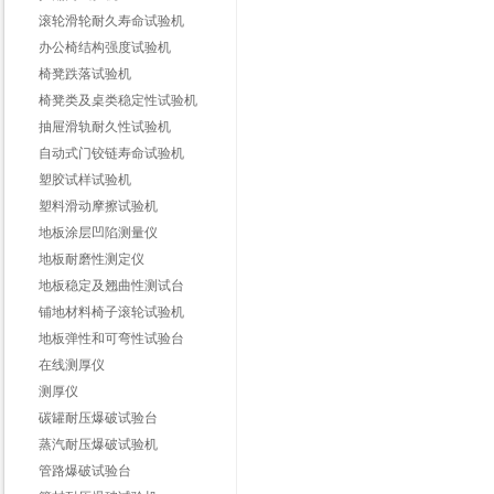
滚轮滑轮耐久寿命试验机
办公椅结构强度试验机
椅凳跌落试验机
椅凳类及桌类稳定性试验机
抽屉滑轨耐久性试验机
自动式门铰链寿命试验机
塑胶试样试验机
塑料滑动摩擦试验机
地板涂层凹陷测量仪
地板耐磨性测定仪
地板稳定及翘曲性测试台
铺地材料椅子滚轮试验机
地板弹性和可弯性试验台
在线测厚仪
测厚仪
碳罐耐压爆破试验台
蒸汽耐压爆破试验机
管路爆破试验台