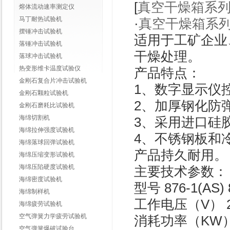
[
真空干燥箱系
熔体流动速率测定仪
马丁耐热试验机
·
真空干燥箱系
摆锤冲击试验机
适用于工矿企业
落锤冲击试验机
干燥处理。
落球冲击试验机
热变形维卡温度试验仪
产品特点：
金刚石复合片冲击试验机
1、数字显示仪
金刚石颗粒试验机
2、加厚钢化防
金刚石磨耗比试验机
海绵切割机
3、采用进口硅
海绵拉伸强度试验机
4、不锈钢板和
海绵落球回弹试验机
产品持久耐用。
海绵压缩变形试验机
海绵压陷硬度试验机
主要技术参数：
海绵密度试验机
型号 876-1(AS) 
海绵制样机
工作电压（V） 22
海绵疲劳试验机
空气弹簧力学疲劳试验机
消耗功率（KW） 
空气弹簧爆破试验台