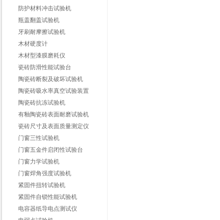
防护材料冲击试验机
瓶盖翻盖试验机
牙刷耐摩擦试验机
木材硬度计
木材型漆膜磨耗仪
瓷砖防滑性能试验台
陶瓷砖断裂及破坏试验机
陶瓷砖吸水率真空试验装置
陶瓷砖抗冻试验机
有釉陶瓷砖表面耐磨试验机
瓷砖尺寸及表面质量测定仪
门窗三性试验机
门窗五金件启闭性试验台
门窗力学试验机
门窗焊角强度试验机
紧固件扭转试验机
紧固件自锁性能试验机
电容器纸导电点测试仪