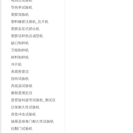
电弱点试验机
导热率试验机
塑胶混炼机
塑料橡胶注模机_压片机
塑胶反应式挤出机
塑胶试样热压成型机
缺口制样机
万能制样机
材料制样机
冲片机
表观密度仪
扭转试验机
高低温试验箱
撕裂度测定仪
悬臂旋转疲劳试验机_测试仪
沙发耐久性试验机
床垫冲击试验机
抽屉及移卷门耐久性试验机
拉翻门试验机