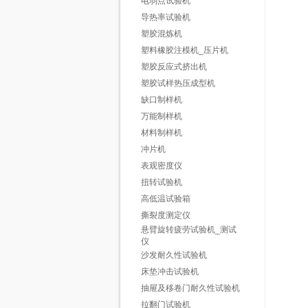
电弱点试验机
导热率试验机
塑胶混炼机
塑料橡胶注模机_压片机
塑胶反应式挤出机
塑胶试样热压成型机
缺口制样机
万能制样机
材料制样机
冲片机
表观密度仪
扭转试验机
高低温试验箱
撕裂度测定仪
悬臂旋转疲劳试验机_测试
仪
沙发耐久性试验机
床垫冲击试验机
抽屉及移卷门耐久性试验机
拉翻门试验机