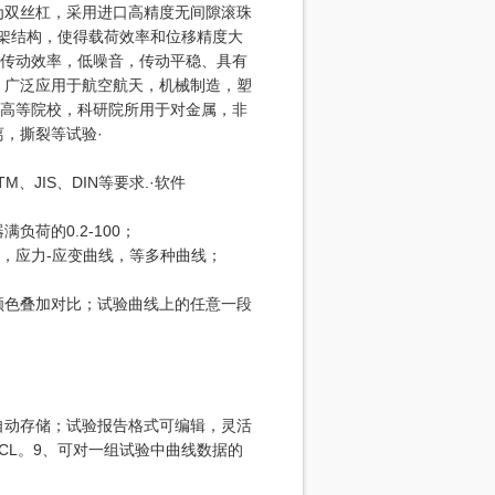
为双丝杠，采用进口高精度无间隙滚珠
架结构，使得载荷效率和位移精度大
高传动效率，低噪音，传动平稳、具有
 广泛应用于航空航天，机械制造，塑
，高等院校，科研院所用于对金属，非
，撕裂等试验·
STM、JIS、DIN等要求.·软件
荷的0.2-100；
线，应力-应变曲线，等多种曲线；
颜色叠加对比；试验曲线上的任意一段
自动存储；试验报告格式可编辑，灵活
CL。9、可对一组试验中曲线数据的