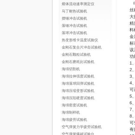
熔体流动速率测定仪
丝
马丁耐热试验机
大
摆锤冲击试验机
精
落锤冲击试验机
料
落球冲击试验机
金
热变形维卡温度试验仪
标
金刚石复合片冲击试验机
该
金刚石颗粒试验机
功
金刚石磨耗比试验机
1
海绵切割机
2
3
海绵拉伸强度试验机
4
海绵落球回弹试验机
可
海绵压缩变形试验机
5
海绵压陷硬度试验机
6
海绵密度试验机
7
海绵制样机
8
海绵疲劳试验机
可
空气弹簧力学疲劳试验机
有
空气弹簧爆破试验台