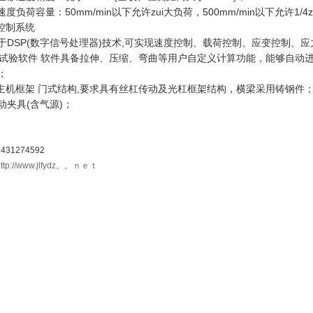
)速度负荷容量：50mm/min以下允许zui大负荷，500mm/min以下允许1/4
.控制系统
于DSP(数字信号处理器)技术,可实现速度控制、载荷控制、应变控制、
. 试验软件 软件具备拉伸、压缩、弯曲等用户自定义计算功能，能够自动
；
.主机框架 门式结构,要求具有丝杠传动及光杠框架结构，横梁采用铸钢件；
动夹具(含气源)；
431274592
http://www.jlfydz。。ｎｅｔ