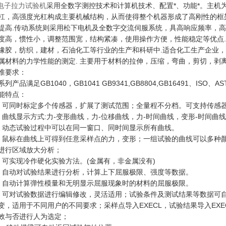
电子拉力试验机
采用全数字测控技术和计算机技术、配置*、功能*。主机
杠，高强度光杠构成主要机械结构，从而使得整个机器形成了高刚性的框
提高.传动系统则采用松下电机及全数字交流伺服系统，具高响应频率，
度高，惯性小，调整范围宽，结构紧凑，使用操作方便，性能稳定等优点.
橡胶，纺织，建材，石油化工等行业的生产和科研中.适合化工生产企业
属材料的力学性能的测定. 主要用于材料的拉伸，压缩，弯曲，剪切，剥离
准要求：
系列产品满足GB1040，GB1041 GB9341,GB8804,GB16491、ISO、A
能特点：
、可同时标定多个传感器，扩展了测试范围；全量程不分档。可支持传感器满负
、曲线显示方式:力-变形曲线，力-位移曲线，力-时间曲线，变形-时间曲
、动态试验过程中可以在同一窗口、同时间显示所有曲线。
、鼠标在曲线上可得到任意采样点的力，变形；一组试验的曲线可以多种
进行区域放大分析；
、可实现冷作硬化实验方法。(金属有，非金属没有)
、自动对试验结果进行分析，计算上下屈服极限、强度等数据。
、自动计算弹性模量和无明显示屈服现象时的材料的屈服极限。
、可对试验数据进行编辑修改，灵活适用；试验条件及测试结果等数据可
变，适用于不同用户的不同要求；采样点导入EXECL，试验结果导入EXE
效与否进行人为选定；