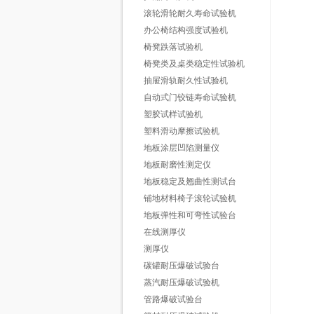
滚轮滑轮耐久寿命试验机
办公椅结构强度试验机
椅凳跌落试验机
椅凳类及桌类稳定性试验机
抽屉滑轨耐久性试验机
自动式门铰链寿命试验机
塑胶试样试验机
塑料滑动摩擦试验机
地板涂层凹陷测量仪
地板耐磨性测定仪
地板稳定及翘曲性测试台
铺地材料椅子滚轮试验机
地板弹性和可弯性试验台
在线测厚仪
测厚仪
碳罐耐压爆破试验台
蒸汽耐压爆破试验机
管路爆破试验台