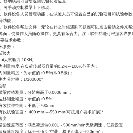
0、移动横梁可自动返回试验初始位置；
1、可手动控制横梁上下移动。
2、软件设备人员管理功能，在试验人员可设置自己的试验项目和试验参
等功能。
3、软件设备帮助文件，无论在什么时候遇到问题都可以点击帮助文件来帮
界面，使操作人员随心操作，更具有亲合力。注：软件功能可根据客户要
主要技术参数：
术参数：
.试验力
zui大试验力:10KN;
)力测量精度:在负荷传感器容量的0.2%～100%范围内；
)力测量精度：为示值的±0.5%(即0.5级)；
)测力分辨率：1/100000*
.位移
)横梁位移测量：分辨率高于0.0006mm；
)位移测量精度：示值的±0.5%
)有效拉伸空间：不低于700mm
)有效试验宽度： 400 mm ---550 mm(可按用户要求扩展)*
.速度
)横梁速度范围：满负荷运转0.001～500mm/min无级调速，任意设置
)位移速度精度：优于±0.5﹪(空载、检测距离大于20mm)；