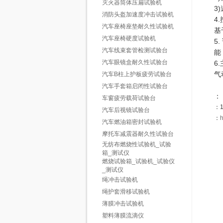
灭火器筒体压扁试验机
3
消防头盔加速度冲击试验机
4
汽车座椅座垫耐久性试验机
基
汽车座椅硬度试验机
5
汽车线束套管检测试验台
能
汽车眼镜盒耐久性试验台
6
气
汽车B柱上护板疲劳试验台
汽车手套箱启闭性试验台
：
车窗疲劳载荷试验台
：1
汽车后视镜试验台
：
汽车燃油箱密封试验机
摩托车减震器耐久性试验台
无纺布燃烧性试验机_试验
箱_测试仪
燃烧试验箱_试验机_试验仪
_测试仪
绳冲击试验机
绳护套滑移试验机
薄膜冲击试验机
塑料薄膜流滴仪