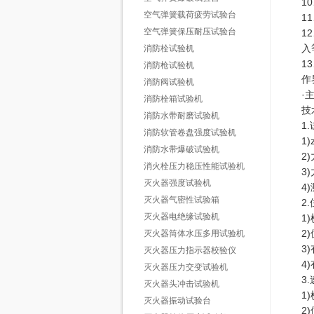
1
空气弹簧载荷疲劳试验台
1
空气弹簧保压耐压试验台
1
入
消防栓试验机
1
消防枪试验机
作
消防阀试验机
·
消防栓箱试验机
技
消防水带耐磨试验机
1
消防软管卷盘强度试验机
1)
消防水带爆破试验机
2
消火栓压力稳压性能试验机
3
灭火器强度试验机
4
灭火器气密性试验箱
2
灭火器电绝缘试验机
1
2
灭火器筒体水压多用试验机
3
灭火器压力指示器校验仪
4
灭火器压力交变试验机
3
灭火器头冲击试验机
1
灭火器振动试验台
2