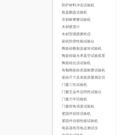
防护材料冲击试验机
瓶盖翻盖试验机
牙刷耐摩擦试验机
木材硬度计
木材型漆膜磨耗仪
瓷砖防滑性能试验台
陶瓷砖断裂及破坏试验机
陶瓷砖吸水率真空试验装置
陶瓷砖抗冻试验机
有釉陶瓷砖表面耐磨试验机
瓷砖尺寸及表面质量测定仪
门窗三性试验机
门窗五金件启闭性试验台
门窗力学试验机
门窗焊角强度试验机
紧固件扭转试验机
紧固件自锁性能试验机
电容器纸导电点测试仪