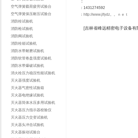
：
空气弹簧载荷疲劳试验台
：1431274592
空气弹簧保压耐压试验台
：
http://www.jlfydz。。ｎｅｔ
消防栓试验机
[吉林省峰远精密电子设备有
消防枪试验机
消防阀试验机
消防栓箱试验机
消防水带耐磨试验机
消防软管卷盘强度试验机
消防水带爆破试验机
消火栓压力稳压性能试验机
灭火器强度试验机
灭火器气密性试验箱
灭火器电绝缘试验机
灭火器筒体水压多用试验机
灭火器压力指示器校验仪
灭火器压力交变试验机
灭火器头冲击试验机
灭火器振动试验台