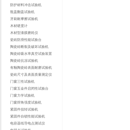
防护材料冲击试验机
瓶盖翻盖试验机
牙刷耐摩擦试验机
木材硬度计
木材型漆膜磨耗仪
瓷砖防滑性能试验台
陶瓷砖断裂及破坏试验机
陶瓷砖吸水率真空试验装置
陶瓷砖抗冻试验机
有釉陶瓷砖表面耐磨试验机
瓷砖尺寸及表面质量测定仪
门窗三性试验机
门窗五金件启闭性试验台
门窗力学试验机
门窗焊角强度试验机
紧固件扭转试验机
紧固件自锁性能试验机
电容器纸导电点测试仪