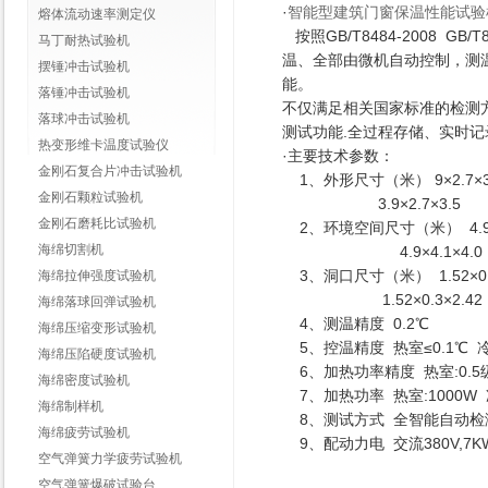
·
智能型建筑门窗保温性能试验
熔体流动速率测定仪
按照GB/T8484-2008
马丁耐热试验机
温、全部由微机自动控制，测
摆锤冲击试验机
能。
落锤冲击试验机
不仅满足相关国家标准的检测方
落球冲击试验机
测试功能.全过程存储、实时
热变形维卡温度试验仪
·
主要技术参数：
金刚石复合片冲击试验机
1、外形尺寸（米） 9×2.7×3
金刚石颗粒试验机
3.9×2.7×3.5
金刚石磨耗比试验机
2、环境空间尺寸（米） 4.9×4
海绵切割机
4.9×4.1×4.0
3、洞口尺寸（米） 1.52×0.3
海绵拉伸强度试验机
1.52×0.3×2.42
海绵落球回弹试验机
4、测温精度 0.2℃
海绵压缩变形试验机
5、控温精度 热室≤0.1℃ 冷
海绵压陷硬度试验机
6、加热功率精度 热室:0.5级
海绵密度试验机
7、加热功率 热室:1000W 
海绵制样机
8、测试方式 全智能自动检
海绵疲劳试验机
9、配动力电 交流380V,7K
空气弹簧力学疲劳试验机
空气弹簧爆破试验台