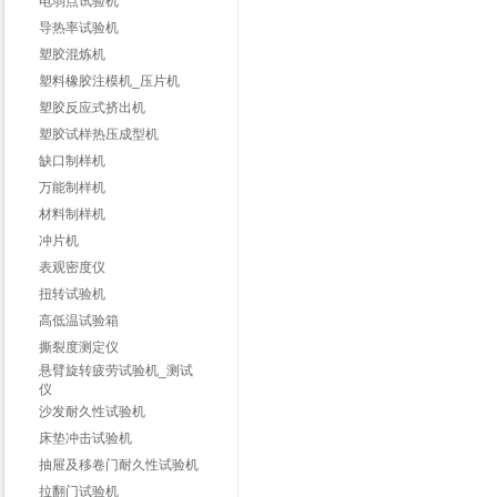
电弱点试验机
导热率试验机
塑胶混炼机
塑料橡胶注模机_压片机
塑胶反应式挤出机
塑胶试样热压成型机
缺口制样机
万能制样机
材料制样机
冲片机
表观密度仪
扭转试验机
高低温试验箱
撕裂度测定仪
悬臂旋转疲劳试验机_测试
仪
沙发耐久性试验机
床垫冲击试验机
抽屉及移卷门耐久性试验机
拉翻门试验机