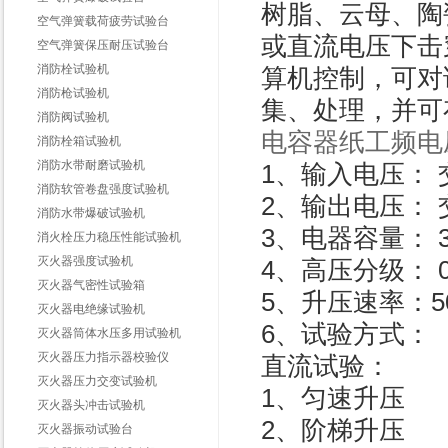
树脂、云母、陶
空气弹簧载荷疲劳试验台
或直流电压下击
空气弹簧保压耐压试验台
消防栓试验机
算机控制，可对
消防枪试验机
集、处理，并可
消防阀试验机
电容器纸工频电
消防栓箱试验机
消防水带耐磨试验机
1、输入电压： 交
消防软管卷盘强度试验机
2、输出电压： 交
消防水带爆破试验机
3、电器容量： 3
消火栓压力稳压性能试验机
灭火器强度试验机
4、高压分级： 0--
灭火器气密性试验箱
5、升压速率：500 
灭火器电绝缘试验机
6、试验方式：
灭火器筒体水压多用试验机
灭火器压力指示器校验仪
直流试验：
灭火器压力交变试验机
1、匀速升压
灭火器头冲击试验机
2、阶梯升压
灭火器振动试验台