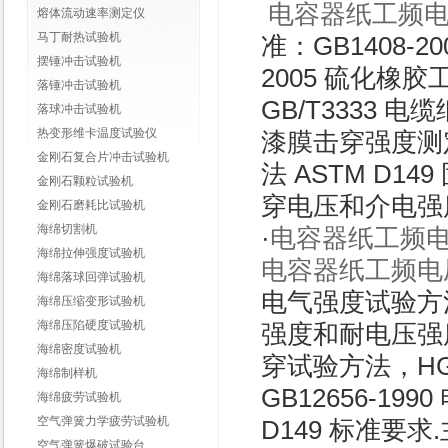
电容器纸工频
熔体流动速率测定仪
马丁耐热试验机
准：GB1408-2
摆锤冲击试验机
2005 硫化橡
落锤冲击试验机
GB/T3333 
落球冲击试验机
热变形维卡温度试验仪
漆膜击穿强度测定
金刚石复合片冲击试验机
法 ASTM D
金刚石颗粒试验机
穿电压和介电强
金刚石磨耗比试验机
海绵切割机
·
电容器纸工频
海绵拉伸强度试验机
电容器纸工频电
海绵落球回弹试验机
电气强度试验方法
海绵压缩变形试验机
海绵压陷硬度试验机
强度和耐电压强度试
海绵密度试验机
穿试验方法，HG
海绵制样机
GB12656-1
海绵疲劳试验机
空气弹簧力学疲劳试验机
D149 标准要
空气弹簧爆破试验台