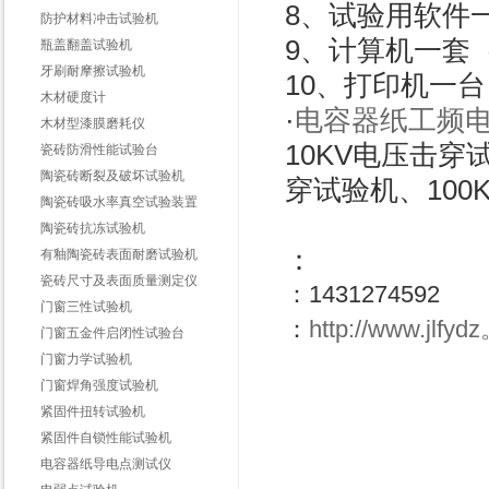
8、试验用软件
防护材料冲击试验机
9、计算机一套
瓶盖翻盖试验机
牙刷耐摩擦试验机
10、打印机一
木材硬度计
·
电容器纸工频
木材型漆膜磨耗仪
10KV电压击穿
瓷砖防滑性能试验台
陶瓷砖断裂及破坏试验机
穿试验机、100
陶瓷砖吸水率真空试验装置
陶瓷砖抗冻试验机
：
有釉陶瓷砖表面耐磨试验机
瓷砖尺寸及表面质量测定仪
：1431274592
门窗三性试验机
：
http://www.jl
门窗五金件启闭性试验台
门窗力学试验机
门窗焊角强度试验机
紧固件扭转试验机
紧固件自锁性能试验机
电容器纸导电点测试仪