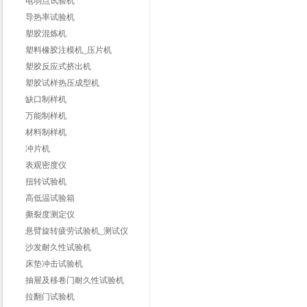
电弱点试验机
导热率试验机
塑胶混炼机
塑料橡胶注模机_压片机
塑胶反应式挤出机
塑胶试样热压成型机
缺口制样机
万能制样机
材料制样机
冲片机
表观密度仪
扭转试验机
高低温试验箱
撕裂度测定仪
悬臂旋转疲劳试验机_测试仪
沙发耐久性试验机
床垫冲击试验机
抽屉及移卷门耐久性试验机
拉翻门试验机