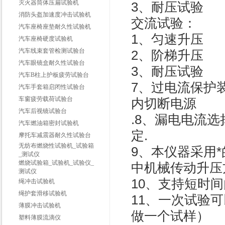
灭火器筒体压扁试验机
3、耐压试验
消防头盔加速度冲击试验机
交流试验：
汽车座椅座垫耐久性试验机
1、匀速升压
汽车座椅硬度试验机
汽车线束套管检测试验台
2、阶梯升压
汽车眼镜盒耐久性试验台
3、耐压试验
汽车B柱上护板疲劳试验台
7、过电流保护
汽车手套箱启闭性试验台
车窗疲劳载荷试验台
内切断电源
汽车后视镜试验台
.8、漏电电流选
汽车燃油箱密封试验机
定.
摩托车减震器耐久性试验台
无纺布燃烧性试验机_试验箱
9、本仪器采用
_测试仪
燃烧试验箱_试验机_试验仪_
中机械传动升压
测试仪
10、支持短时
绳冲击试验机
绳护套滑移试验机
11、一次试验
薄膜冲击试验机
做一个试样）
塑料薄膜流滴仪