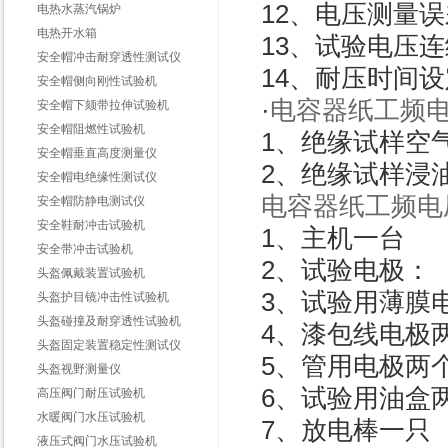
12、电压测量误差
电热水蒸汽锅炉
电热开水箱
13、试验电压连续
安全帽冲击耐穿透性测试仪
14、耐压时间设
安全帽侧向刚性试验机
·
电容器纸工频
安全帽下颏带拉伸试验机
安全帽阻燃性试验机
1、绝缘试样空
安全帽垂直高度测量仪
2、绝缘试样浸
安全帽电绝缘性测试仪
电容器纸工频电
安全帽防静电测试仪
安全鞋耐冲击试验机
1、主机一台
安全带冲击试验机
2、试验电极：
头盔佩戴装置试验机
3、试验用薄膜电
头盔护目镜冲击性试验机
头盔碰撞及耐穿透性试验机
4、漆包线电极
头盔固定装置稳定性测试仪
5、管用电极两
头盔视野测量仪
6、试验用油盒
高压阀门耐压试验机
水暖阀门水压试验机
7、放电棒一只
液压式阀门水压试验机