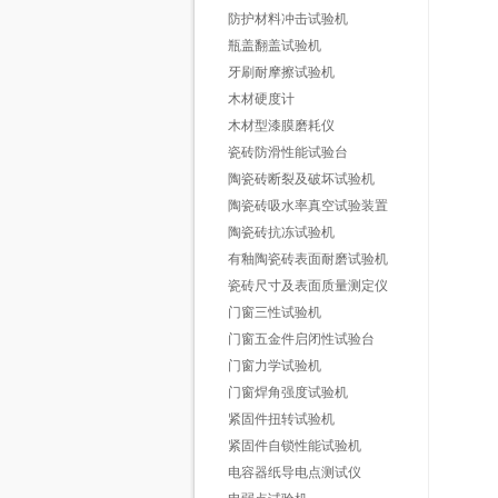
防护材料冲击试验机
瓶盖翻盖试验机
牙刷耐摩擦试验机
木材硬度计
木材型漆膜磨耗仪
瓷砖防滑性能试验台
陶瓷砖断裂及破坏试验机
陶瓷砖吸水率真空试验装置
陶瓷砖抗冻试验机
有釉陶瓷砖表面耐磨试验机
瓷砖尺寸及表面质量测定仪
门窗三性试验机
门窗五金件启闭性试验台
门窗力学试验机
门窗焊角强度试验机
紧固件扭转试验机
紧固件自锁性能试验机
电容器纸导电点测试仪