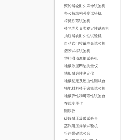
滚轮滑轮耐久寿命试验机
办公椅结构强度试验机
椅凳跌落试验机
椅凳类及桌类稳定性试验机
抽屉滑轨耐久性试验机
自动式门铰链寿命试验机
塑胶试样试验机
塑料滑动摩擦试验机
地板涂层凹陷测量仪
地板耐磨性测定仪
地板稳定及翘曲性测试台
铺地材料椅子滚轮试验机
地板弹性和可弯性试验台
在线测厚仪
测厚仪
碳罐耐压爆破试验台
蒸汽耐压爆破试验机
管路爆破试验台