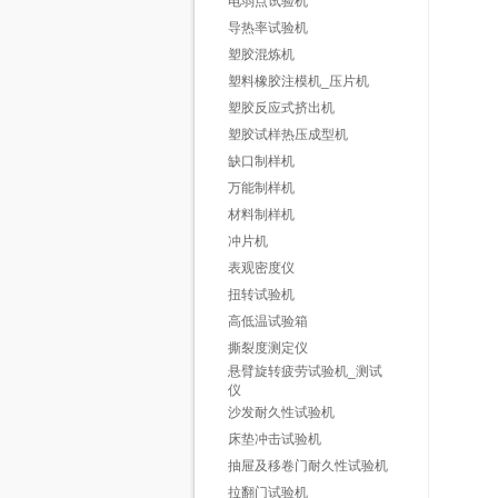
电弱点试验机
导热率试验机
塑胶混炼机
塑料橡胶注模机_压片机
塑胶反应式挤出机
塑胶试样热压成型机
缺口制样机
万能制样机
材料制样机
冲片机
表观密度仪
扭转试验机
高低温试验箱
撕裂度测定仪
悬臂旋转疲劳试验机_测试
仪
沙发耐久性试验机
床垫冲击试验机
抽屉及移卷门耐久性试验机
拉翻门试验机