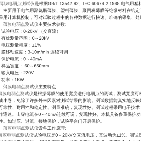
薄膜电弱点测试仪
是根据GB/T 13542-92、IEC 60674-2:1988
。主要用于电气用聚氨脂薄膜、塑料薄膜、聚丙稀薄膜等绝缘材料在给定
采用计算机控制，可对试验过程中的各种数据进行快速、准确的采集、处
、
薄膜电弱点测试仪
主要技术参数:
、试验电压：0-20kV （交直流）
、有效测量范围：0～20kV
、电压测量精度：±1%
、膜移动速度：3-10m/min 连续可调
、保护电流：0～40mA
、样品宽度： 60～650mm
、输入电压：220V
、功率：1KW
、
薄膜电弱点测试仪
主要特点:
薄膜电弱点测试仪
是根据薄膜的使用宽度进行电弱点的测试，测试宽度可
成小卷，免除了许多外来因素对测试结果的影响。测试数据能真实地反映
可靠性、耐用性和稳定性。测量准确，复现性好。测试过程采用电子技术
作迅速。击穿电流在0～40mA连续可调，复现性好。本机具备多重保护
性。如过压、过流、接地保护，试验平台门开启保护。
、
薄膜电弱点测试仪
设备工作原理:
薄膜电弱点测试仪
试验电压是0－20kV交直流电压，其波动为±1%。测试