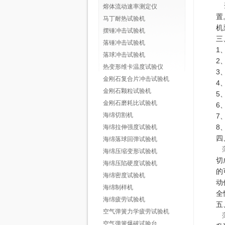
熔体流动速率测定仪
置
马丁耐热试验机
机
摆锤冲击试验机
三
落锤冲击试验机
1
落球冲击试验机
2
热变形维卡温度试验仪
3
金刚石复合片冲击试验机
4
金刚石颗粒试验机
5
金刚石磨耗比试验机
6
海绵切割机
7
8
海绵拉伸强度试验机
四
海绵落球回弹试验机
海绵压缩变形试验机
切
海绵压陷硬度试验机
的
海绵密度试验机
动
海绵制样机
全
海绵疲劳试验机
五
空气弹簧力学疲劳试验机
空气弹簧爆破试验台