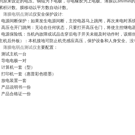
到原来设定的电压。铜辊为下电极，导电橡胶为上电极。薄膜以3m/min
累积计数。膜移动以平方数自动计数。
、
薄膜电弱点测试
仪
安全保护设计:
、电源间断保护：如果发生电源间断，主控电器马上跳闸，再次来电时系
、高压仓开门跳闸：无论在任何状态，只要打开高压仓门，将使主控继电
、电源保险线：当机内故障或试品击穿后电子开关未能及时动作时，该熔丝
主机后外板）：本机接地可防止机壳感应高压，保护设备和人身安全。没
、
薄膜电弱点测试仪
主要配置：
、测试主机一台
、导电电极一对
、计算机一套（型）
：打印机一套（惠普彩色喷墨）
、放电装置一套
、产品说明书一份
、产品合格证一份