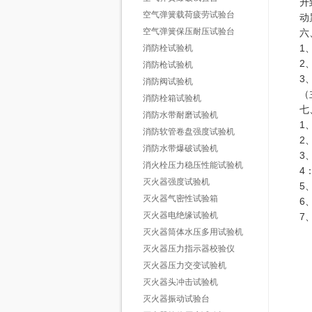
升
空气弹簧载荷疲劳试验台
动
空气弹簧保压耐压试验台
六
1
消防栓试验机
2
消防枪试验机
3
消防阀试验机
（
消防栓箱试验机
七
消防水带耐磨试验机
1
消防软管卷盘强度试验机
2
消防水带爆破试验机
3
消火栓压力稳压性能试验机
4
灭火器强度试验机
5
灭火器气密性试验箱
6
灭火器电绝缘试验机
7
灭火器筒体水压多用试验机
灭火器压力指示器校验仪
灭火器压力交变试验机
灭火器头冲击试验机
灭火器振动试验台