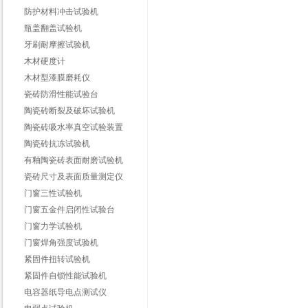
防护材料冲击试验机
瓶盖翻盖试验机
牙刷耐摩擦试验机
木材硬度计
木材型漆膜磨耗仪
瓷砖防滑性能试验台
陶瓷砖断裂及破坏试验机
陶瓷砖吸水率真空试验装置
陶瓷砖抗冻试验机
有釉陶瓷砖表面耐磨试验机
瓷砖尺寸及表面质量测定仪
门窗三性试验机
门窗五金件启闭性试验台
门窗力学试验机
门窗焊角强度试验机
紧固件扭转试验机
紧固件自锁性能试验机
电容器纸导电点测试仪