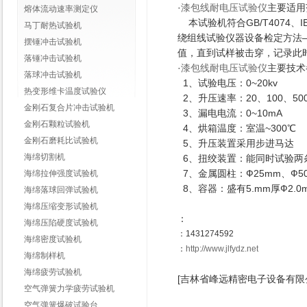
·
漆包线耐电压试验仪
主要适用
熔体流动速率测定仪
本试验机符合GB/T4074、I
马丁耐热试验机
绕组线试验仪器设备检定方法
摆锤冲击试验机
值，直到试样被击穿，记录此
落锤冲击试验机
·
漆包线耐电压试验仪
主要技术
落球冲击试验机
1、试验电压：0~20kv
热变形维卡温度试验仪
2、升压速率：20、100、500
金刚石复合片冲击试验机
3、漏电电流：0~10mA
金刚石颗粒试验机
4、烘箱温度：室温~300℃
金刚石磨耗比试验机
5、升压装置采用步进马达
海绵切割机
6、扭绞装置：能同时试验两
7、金属圆柱：Ф25mm、Ф5
海绵拉伸强度试验机
8、容器：盛有5.mm厚Ф2.
海绵落球回弹试验机
海绵压缩变形试验机
：
海绵压陷硬度试验机
：1431274592
海绵密度试验机
：
http://www.jlfydz.net
海绵制样机
海绵疲劳试验机
[吉林省峰远精密电子设备有限
空气弹簧力学疲劳试验机
空气弹簧爆破试验台