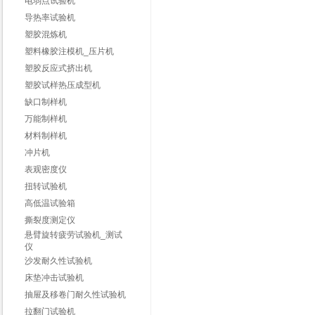
电弱点试验机
导热率试验机
塑胶混炼机
塑料橡胶注模机_压片机
塑胶反应式挤出机
塑胶试样热压成型机
缺口制样机
万能制样机
材料制样机
冲片机
表观密度仪
扭转试验机
高低温试验箱
撕裂度测定仪
悬臂旋转疲劳试验机_测试
仪
沙发耐久性试验机
床垫冲击试验机
抽屉及移卷门耐久性试验机
拉翻门试验机