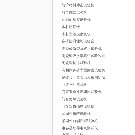
防护材料冲击试验机
瓶盖翻盖试验机
牙刷耐摩擦试验机
木材硬度计
木材型漆膜磨耗仪
瓷砖防滑性能试验台
陶瓷砖断裂及破坏试验机
陶瓷砖吸水率真空试验装置
陶瓷砖抗冻试验机
有釉陶瓷砖表面耐磨试验机
瓷砖尺寸及表面质量测定仪
门窗三性试验机
门窗五金件启闭性试验台
门窗力学试验机
门窗焊角强度试验机
紧固件扭转试验机
紧固件自锁性能试验机
电容器纸导电点测试仪