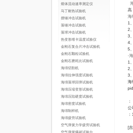
熔体流动速率测定仪
高
马丁耐热试验机
海
摆锤冲击试验机
1
落锤冲击试验机
2
落球冲击试验机
3
热变形维卡温度试验仪
4
金刚石复合片冲击试验机
5
金刚石颗粒试验机
·
金刚石磨耗比试验机
1
海绵切割机
2
3
海绵拉伸强度试验机
海绵
海绵落球回弹试验机
pi
海绵压缩变形试验机
海绵压陷硬度试验机
：
海绵密度试验机
公
海绵制样机
：1
海绵疲劳试验机
空气弹簧力学疲劳试验机
[
空气弹簧爆破试验台