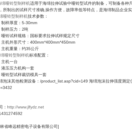
海绵哑铃型制样机
适用于海绵拉伸试验中哑铃型试件的制备，可制备各种
，所制出的试样尺寸准确,操作方便，故障率低等特点，是海绵制品企业实
绵哑铃型制样机
技术参数：
、制样厚度：5-30mm
、制样压力：2吨
、哑铃试样规格：国标要求拉伸试样规定尺寸
、主机外形尺寸：400mm*400mm*450mm
、主机重量：约35公斤
海绵哑铃型制样机
标准配置：
、主机一台
、液压压力机构一套
、哑铃型试样裁切模具一套
泡沫其他检测设备：/product_list.asp?cid=149 海绵泡沫拉伸强度测定仪：/pr
d=3432
司：
http://www.jlfydz.net
431274592
吉林省峰远精密电子设备有限公司]