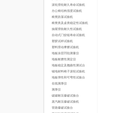
滚轮滑轮耐久寿命试验机
办公椅结构强度试验机
椅凳跌落试验机
椅凳类及桌类稳定性试验机
抽屉滑轨耐久性试验机
自动式门铰链寿命试验机
塑胶试样试验机
塑料滑动摩擦试验机
地板涂层凹陷测量仪
地板耐磨性测定仪
地板稳定及翘曲性测试台
铺地材料椅子滚轮试验机
地板弹性和可弯性试验台
在线测厚仪
测厚仪
碳罐耐压爆破试验台
蒸汽耐压爆破试验机
管路爆破试验台