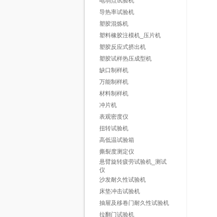
电弱点试验机
导热率试验机
塑胶混炼机
塑料橡胶注模机_压片机
塑胶反应式挤出机
塑胶试样热压成型机
缺口制样机
万能制样机
材料制样机
冲片机
表观密度仪
扭转试验机
高低温试验箱
撕裂度测定仪
悬臂旋转疲劳试验机_测试
仪
沙发耐久性试验机
床垫冲击试验机
抽屉及移卷门耐久性试验机
拉翻门试验机