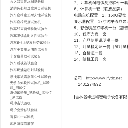
灭火器筒体压扁试验机
7、计算机耐电弧测控软件一
消防头盔加速度冲击试验机
8、计算机一套（联想品牌）
电脑主机配置：1、160G硬盘 
汽车座椅座垫耐久性试验机
显示器配置：17寸纯平液晶显
汽车座椅硬度试验机
9、彩色喷墨打印机一台（惠
汽车线束套管检测试验台
10、程序光盘一套
汽车眼镜盒耐久性试验台
11、产品使用说明书一份
汽车B柱上护板疲劳试验台
12、计量检定证一份（省计量
汽车手套箱启闭性试验台
13、合格证一份
车窗疲劳载荷试验台
14、随机工具一套
汽车后视镜试验台
汽车燃油箱密封试验机
：
摩托车减震器耐久性试验台
公司：
http://www.jlfydz.net
无纺布燃烧性试验机_试验
：1431274592
箱_测试仪
燃烧试验箱_试验机_试验仪
[吉林省峰远精密电子设备有限
_测试仪
绳冲击试验机
绳护套滑移试验机
薄膜冲击试验机
塑料薄膜流滴仪