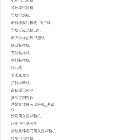
电弱点试验机
导热率试验机
塑胶混炼机
塑料橡胶注模机_压片机
塑胶反应式挤出机
塑胶试样热压成型机
缺口制样机
万能制样机
材料制样机
冲片机
表观密度仪
扭转试验机
高低温试验箱
撕裂度测定仪
悬臂旋转疲劳试验机_测试
仪
沙发耐久性试验机
床垫冲击试验机
抽屉及移卷门耐久性试验机
拉翻门试验机