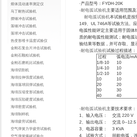
·产品型号：
FYDH-20K
熔体流动速率测定仪
·
耐电弧试验机
主要适用范围及
马丁耐热试验机
耐电弧试验机
本试验机是按照G
摆锤冲击试验机
149、UL 746A等试验
落锤冲击试验机
电弧性能评定主要适用于固体
落球冲击试验机
质的耐电弧性能测试；耐电弧
热变形维卡温度试验仪
验结果等数据，并可存取、显示
金刚石复合片冲击试验机
·
耐电弧试验机
试验过程描述：
金刚石颗粒试验机
过程
弧电流/mA
1/8-10
10
金刚石磨耗比试验机
1/4-10
10
海绵切割机
1/2-10
10
海绵拉伸强度试验机
10
10
20
20
海绵落球回弹试验机
30
30
海绵压缩变形试验机
40
40
海绵压陷硬度试验机
海绵密度试验机
·
耐电弧试验机
主要技术要求
：
海绵制样机
1、输入电压： 交流 220 V
海绵疲劳试验机
2、输出电压： 交流 0--12.5 K
3、电器容量： 3 KVA
空气弹簧力学疲劳试验机
4、试验方式： 间歇电弧，
空气弹簧爆破试验台