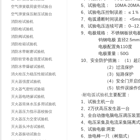
5、试验电流： 10MA-20MA-
空气弹簧载荷疲劳试验台
6、试验电压控制误差： ≤ 1％
空气弹簧保压耐压试验台
7、电弧通断时间误差： <5m
消防栓试验机
8、试验电压连续可调： 0--12.
消防枪试验机
9、电极规格： 不锈钢板状电极 25
消防阀试验机
钨钢电极 直径2.5mm*
消防栓箱试验机
电极配置角110度
消防水带耐磨试验机
电极重量：50G
消防软管卷盘强度试验机
10、安全防护措施： （1）超
消防水带爆破试验机
（2）过流保护
（3）短路保护
消火栓压力稳压性能试验机
（4）安全门开启保
灭火器强度试验机
（5）软件误操作保
灭火器气密性试验箱
·
耐电弧试验机
主要配置：
灭火器电绝缘试验机
1、试验主机一台
灭火器筒体水压多用试验机
2、2万伏高压发生器一台
灭火器压力指示器校验仪
3、全自动微电脑电压调压装
灭火器压力交变试验机
4、电压采集及电流采集隔离
灭火器头冲击试验机
5、试验电极:两套
灭火器振动试验台
6、放电棒一只（树脂式）