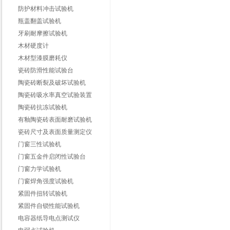
防护材料冲击试验机
瓶盖翻盖试验机
牙刷耐摩擦试验机
木材硬度计
木材型漆膜磨耗仪
瓷砖防滑性能试验台
陶瓷砖断裂及破坏试验机
陶瓷砖吸水率真空试验装置
陶瓷砖抗冻试验机
有釉陶瓷砖表面耐磨试验机
瓷砖尺寸及表面质量测定仪
门窗三性试验机
门窗五金件启闭性试验台
门窗力学试验机
门窗焊角强度试验机
紧固件扭转试验机
紧固件自锁性能试验机
电容器纸导电点测试仪