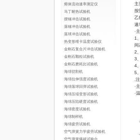
主
熔体流动速率测定仪
按
马丁耐热试验机
乙
摆锤冲击试验机
速
落锤冲击试验机
·
落球冲击试验机
1
热变形维卡温度试验仪
间
金刚石复合片冲击试验机
2
金刚石颗粒试验机
3
金刚石磨耗比试验机
4
海绵切割机
5
海绵拉伸强度试验机
.
注
·
海绵落球回弹试验机
·
海绵压缩变形试验机
控
海绵压陷硬度试验机
控
海绵密度试验机
显
海绵制样机
z
海绵疲劳试验机
温
空气弹簧力学疲劳试验机
空气弹簧爆破试验台