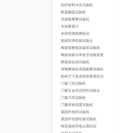
防护材料冲击试验机
瓶盖翻盖试验机
牙刷耐摩擦试验机
木材硬度计
木材型漆膜磨耗仪
瓷砖防滑性能试验台
陶瓷砖断裂及破坏试验机
陶瓷砖吸水率真空试验装置
陶瓷砖抗冻试验机
有釉陶瓷砖表面耐磨试验机
瓷砖尺寸及表面质量测定仪
门窗三性试验机
门窗五金件启闭性试验台
门窗力学试验机
门窗焊角强度试验机
紧固件扭转试验机
紧固件自锁性能试验机
电容器纸导电点测试仪