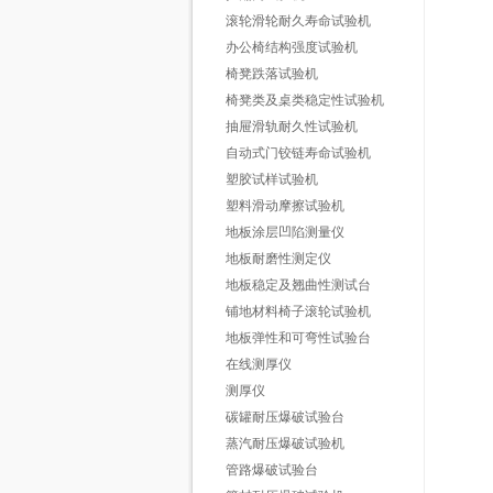
滚轮滑轮耐久寿命试验机
办公椅结构强度试验机
椅凳跌落试验机
椅凳类及桌类稳定性试验机
抽屉滑轨耐久性试验机
自动式门铰链寿命试验机
塑胶试样试验机
塑料滑动摩擦试验机
地板涂层凹陷测量仪
地板耐磨性测定仪
地板稳定及翘曲性测试台
铺地材料椅子滚轮试验机
地板弹性和可弯性试验台
在线测厚仪
测厚仪
碳罐耐压爆破试验台
蒸汽耐压爆破试验机
管路爆破试验台