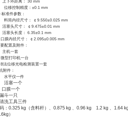
下环距离： 30 mm
移控制精度：±0.1 mm
·
标准件参数：
筒内径尺寸： ￠9.550±0.025 mm
塞头尺寸： ￠9.475±0.01 mm
塞头长度： 6.35±0.1 mm
膜内径尺寸： ￠2.095±0.005 mm
主要配置及附件
：
主机一套
型打印机一台
法位移光电检测装置一套
机附件：
水平仪一件
活塞一个
口膜一个
漏斗一只
清洗工具三件
码：0.325 kg（含料杆）、0.875 kg 、0.96 kg 1.2 kg 、1
.6kg）