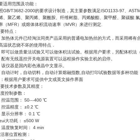
要适用范围及功能：
照GB/T3682-2000的要求设计制造，其主要参数满足ISO1133-97、AS
烯、聚乙烯、聚丙烯、聚酰胺、纤维树脂、丙烯酸酯、聚甲醛、聚碳酸.
率（MFR）或熔体体积流动速率（MVR）来进行测定.
主要特点：
、加热体元件已经淘汰同类产品采用的普通电加热丝的方式，而采用稀有
高温状态烧不坏的使用特点．
、即可以做质量法试验又可以做体积法试验。根据用户要求，另配体积法
、配有无线遥控开关电源装置可以远程操作实验主机的启停。
、该仪器是国内彩色液晶中文显示。
、自动计时，自动切料，自动计算熔融指数,自动打印试验数据等多种功能
：根据用户要求可提供中文或英文操作界面
主要技术参数及其精度：
温度控制参数：
温范围： 50---400 ℃
温精度： ±0.2 ℃
示分辨率： 0.1 ℃
ui大功耗： ≤500 W
度恢复时间： 4 min
·
活塞位置检测
：