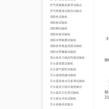
上
空气弹簧载荷疲劳试验台
位
空气弹簧保压耐压试验台
消防栓试验机
料
活
消防枪试验机
活
消防阀试验机
口
消防栓箱试验机
·
消防水带耐磨试验机
消防软管卷盘强度试验机
微
消防水带爆破试验机
B
消火栓压力稳压性能试验机
随
灭火器强度试验机
灭火器气密性试验箱
灭火器电绝缘试验机
灭火器筒体水压多用试验机
灭火器压力指示器校验仪
砝
灭火器压力交变试验机
21
灭火器头冲击试验机
灭火器振动试验台