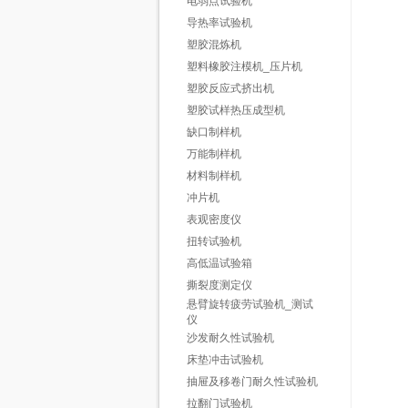
电弱点试验机
导热率试验机
塑胶混炼机
塑料橡胶注模机_压片机
塑胶反应式挤出机
塑胶试样热压成型机
缺口制样机
万能制样机
材料制样机
冲片机
表观密度仪
扭转试验机
高低温试验箱
撕裂度测定仪
悬臂旋转疲劳试验机_测试
仪
沙发耐久性试验机
床垫冲击试验机
抽屉及移卷门耐久性试验机
拉翻门试验机